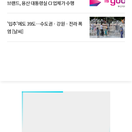
브랜드, 용산 대통령실 CI 업체가 수행
'입추'에도 39도⋯수도권ㆍ강원ㆍ전라 폭
염 [날씨]