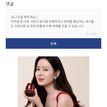
댓글
0 / 300