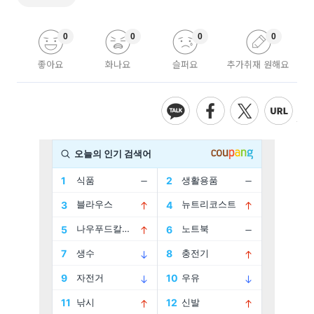
0
0
0
0
좋아요
화나요
슬퍼요
추가취재 원해요