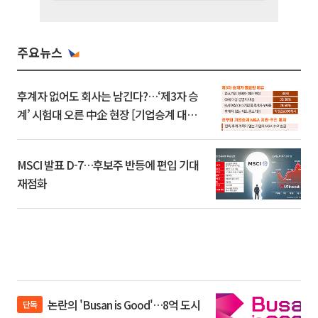
주요뉴스
후계자 없어도 회사는 남긴다?…‘제3자 승
계’ 시험대 오른 中企 현장 [기업승계 대전
환]
MSCI 발표 D-7…후보주 반등에 편입 기대
재점화
논란의 'Busan is Good'…8억 도시
단독