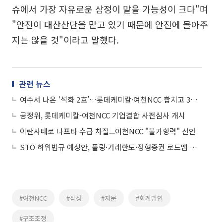
슈에서 가장 자유로운 삼정이 맡을 가능성이 크다"며
"안진이 대산산단을 맡고 있기 때문에 안진에 몰아주
지는 않을 것"이라고 말했다.
관련 뉴스
여수서 나온 ‘석화 2호’…롯데케미칼·여천NCC 합치고 3사 공동 운영
공정위, 롯데케미칼-여천NCC 기업결합 사전심사 개시
이란사태로 나프타 수급 차질...여천NCC "불가항력" 선언
STO 하위법규 예상안, 풀링·거래한도·정형증권 로드맵 제시
#여천NCC
#삼정
#자문
#회계법인
#구조조정