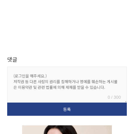
댓글
0 / 300