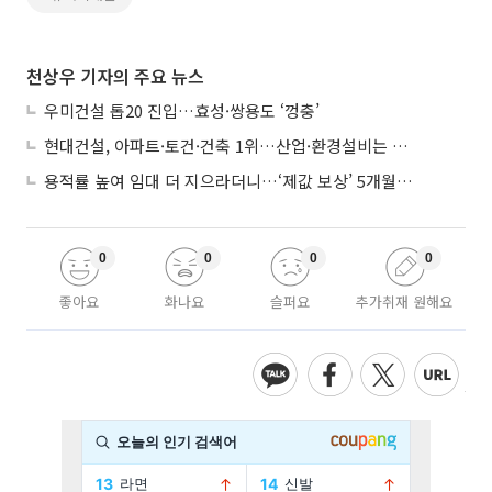
천상우 기자의 주요 뉴스
우미건설 톱20 진입…효성·쌍용도 ‘껑충’
현대건설, 아파트·토건·건축 1위…산업·환경설비는 삼성E&A
용적률 높여 임대 더 지으라더니…‘제값 보상’ 5개월째 국회에 발목
0
0
0
0
좋아요
화나요
슬퍼요
추가취재 원해요