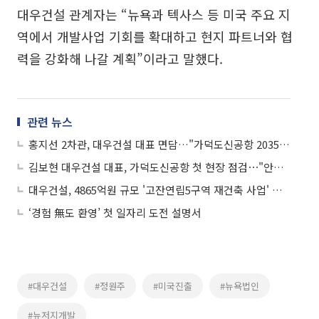
대우건설 관계자는 “뉴욕과 텍사스 등 미국 주요 지
역에서 개발사업 기회를 확대하고 현지 파트너와 협
력을 강화해 나갈 계획”이라고 말했다.
관련 뉴스
홍지선 2차관, 대우건설 대표 면담…"가덕도신공항 2035년 개항을 위해 노력해 달라"
김보현 대우건설 대표, 가덕도신공항 첫 현장 점검⋯"안전 최우선·공기 준수"
대우건설, 4865억원 규모 '고잔연립5구역 재건축 사업' 수주
‘경험 無도 환영’ 첫 일자리 도전 설명서
#대우건설
#정원주
#미국진출
#뉴욕법인
#뉴저지개발