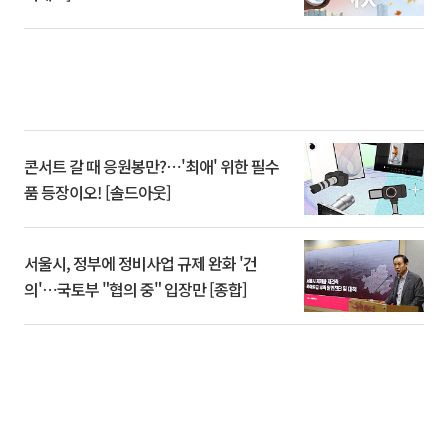
콘서트 갈 때 응원봉만?⋯'최애' 위한 필수
품 등장이오! [솔드아웃]
서울시, 정부에 정비사업 규제 완화 '건
의'⋯국토부 "협의 중" 입장만 [종합]