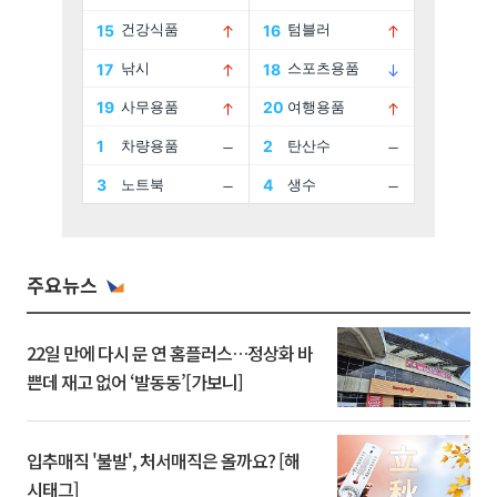
주요뉴스
22일 만에 다시 문 연 홈플러스…정상화 바
쁜데 재고 없어 ‘발동동’[가보니]
입추매직 '불발', 처서매직은 올까요? [해
시태그]