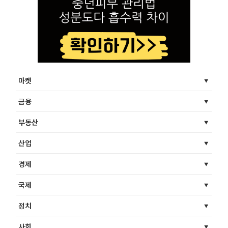
마켓
금융
부동산
산업
경제
국제
정치
사회