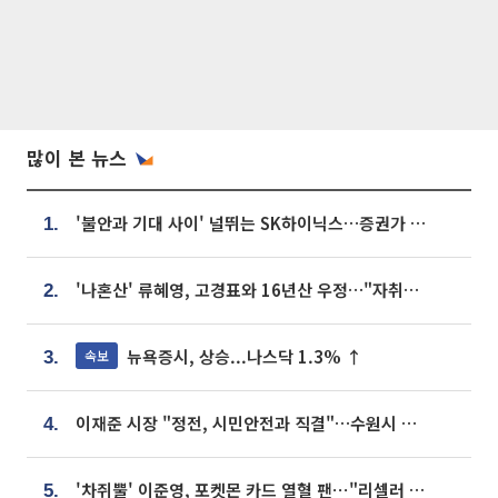
많이 본 뉴스
'불안과 기대 사이' 널뛰는 SK하이닉스…증권가 "HBM4·LTA 기반 펀터멘털 견고"
1.
'나혼산' 류혜영, 고경표와 16년산 우정…"자취방서 부모님과 마주쳐"
2.
뉴욕증시, 상승...나스닥 1.3% ↑
속보
3.
이재준 시장 "정전, 시민안전과 직결"…수원시 비상대응체계 가동
4.
'차쥐뿔' 이준영, 포켓몬 카드 열혈 팬⋯"리셀러 처단할 것"
5.