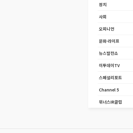
정치
사회
오피니언
문화·라이프
뉴스발전소
이투데이TV
스페셜리포트
Channel 5
위너스IR클럽