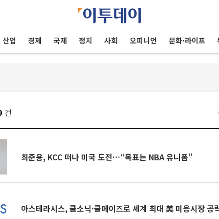
산업
경제
국제
정치
사회
오피니언
문화·라이프
9
건
최준용, KCC 떠나 미국 도전…“목표는 NBA 유니폼”
아스테라시스, 쿨소닉·쿨페이즈로 세계 최대 美 미용시장 공