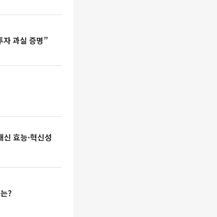
투자 과실 증명”
대신 효능·혁신성
처는?