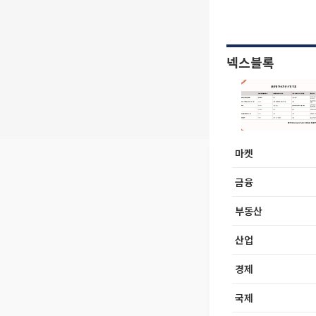
넥스블록
마켓
금융
부동산
산업
경제
국제