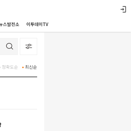
뉴스발전소
이투데이TV
정확도순
최신순
략