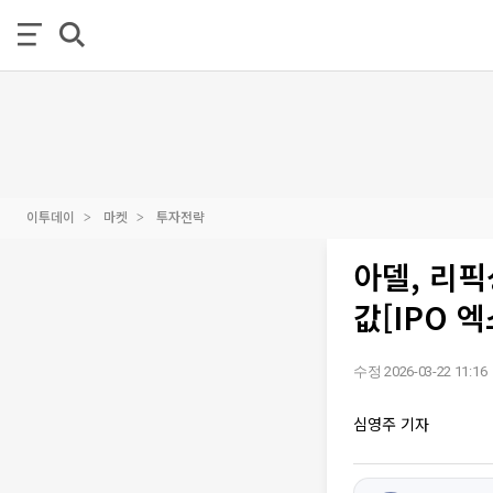
이투데이
마켓
투자전략
아델, 리픽
값[IPO 
수정 2026-03-22 11:16
심영주 기자