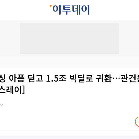
싱 아픔 딛고 1.5조 빅딜로 귀환…관건
엑스레이]