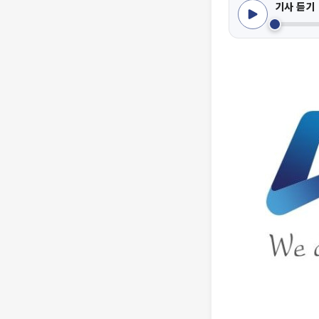
기사 듣기