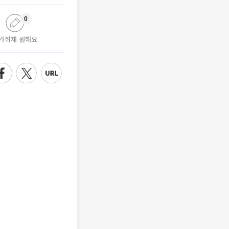
0
가취재 원해요