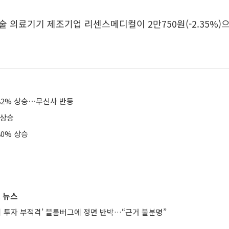
 의료기기 제조기업 리센스메디컬이 2만750원(-2.35%)
82% 상승⋯무신사 반등
 상승
80% 상승
 뉴스
시 투자 부적격’ 블룸버그에 정면 반박…“근거 불분명”