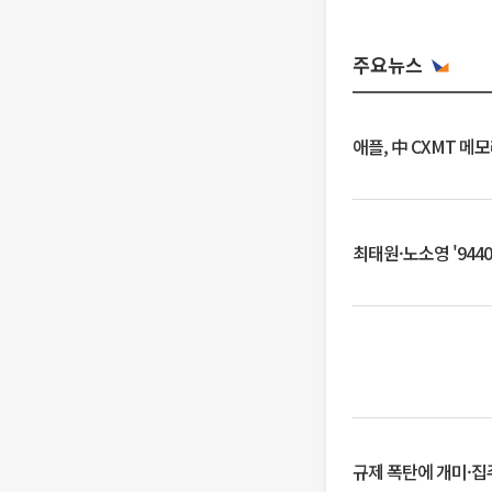
주요뉴스
애플, 中 CXMT 메
최태원·노소영 '944
규제 폭탄에 개미·집주