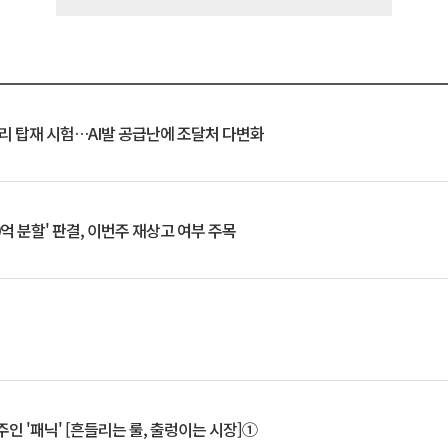
모리 탑재 시험…AI발 공급난에 조달처 다변화
0억 분할' 판결, 이번주 재상고 여부 주목
인 '패닉' [흔들리는 룰, 출렁이는 시장]①