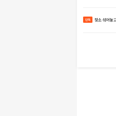
젖소 섞어놓고 
단독