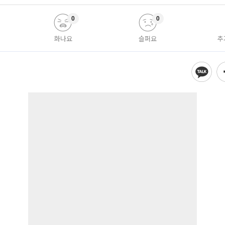
0
0
화나요
슬퍼요
추