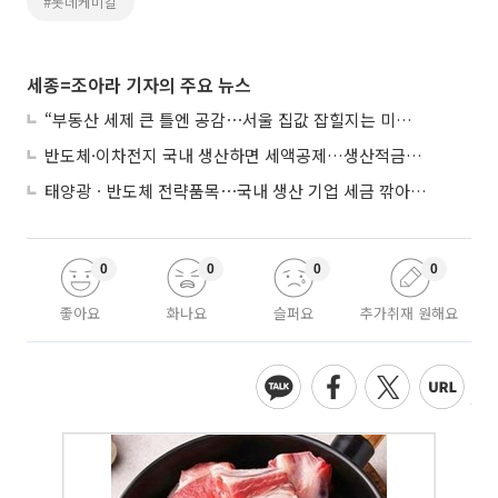
#롯데케미칼
세종=조아라 기자의 주요 뉴스
“부동산 세제 큰 틀엔 공감⋯서울 집값 잡힐지는 미지수”
반도체·이차전지 국내 생산하면 세액공제…생산적금융 ISA 신설
태양광ㆍ반도체 전략품목⋯국내 생산 기업 세금 깎아준다
0
0
0
0
좋아요
화나요
슬퍼요
추가취재 원해요