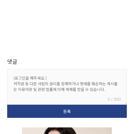
댓글
0 / 300