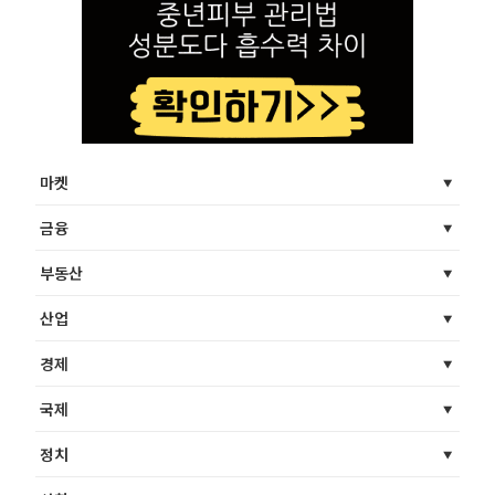
마켓
금융
부동산
산업
경제
국제
정치