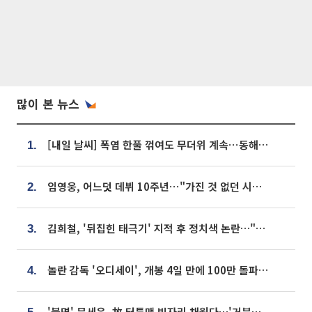
많이 본 뉴스
[내일 날씨] 폭염 한풀 꺾여도 무더위 계속⋯동해안 이틀 연속 비
1.
임영웅, 어느덧 데뷔 10주년⋯"가진 것 없던 시절, 내 앞엔 20명의 팬뿐"
2.
김희철, '뒤집힌 태극기' 지적 후 정치색 논란…"좌우 떠나 우리나라 국기"
3.
놀란 감독 '오디세이', 개봉 4일 만에 100만 돌파⋯'왕사남' 보다 빠르다
4.
'불명' 문세윤, 故 터틀맨 빈자리 채웠다…'거북이' 눈물의 최종 우승