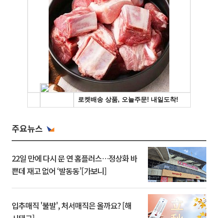
주요뉴스
22일 만에 다시 문 연 홈플러스…정상화 바
쁜데 재고 없어 ‘발동동’[가보니]
입추매직 '불발', 처서매직은 올까요? [해
시태그]