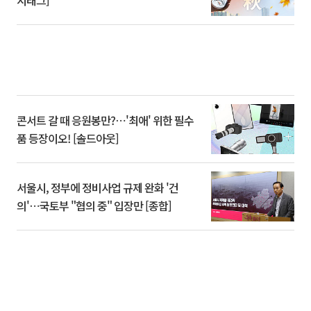
콘서트 갈 때 응원봉만?⋯'최애' 위한 필수
품 등장이오! [솔드아웃]
서울시, 정부에 정비사업 규제 완화 '건
의'⋯국토부 "협의 중" 입장만 [종합]