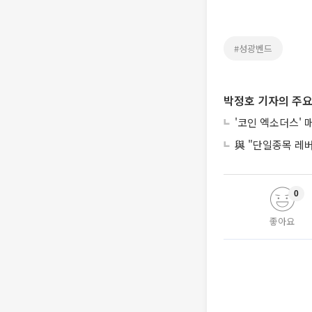
#성광벤드
박정호 기자의 주요
'코인 엑소더스' 
與 "단일종목 레
0
좋아요