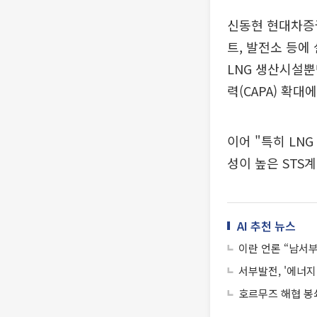
신동현 현대차증권
트, 발전소 등
LNG 생산시설뿐
력(CAPA) 확
이어 "특히 LN
성이 높은 STS
AI 추천 뉴스
이란 언론 “남서
서부발전, '에너
호르무즈 해협 봉