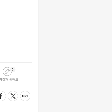
0
가취재 원해요