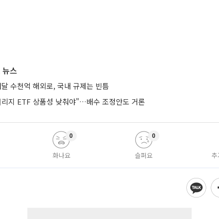
 뉴스
매달 수천억 해외로, 국내 규제는 빈틈
버리지 ETF 상품성 낮춰야"…배수 조정안도 거론
0
0
화나요
슬퍼요
추