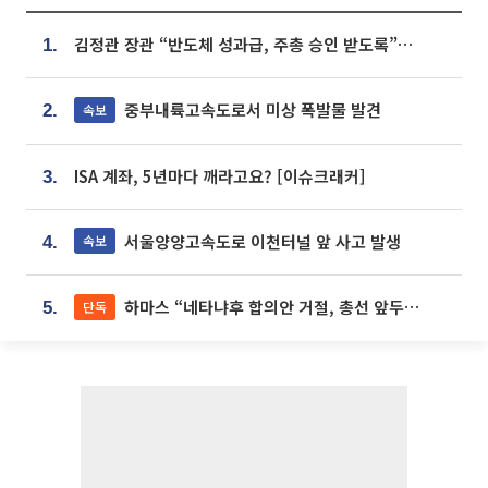
김정관 장관 “반도체 성과급, 주총 승인 받도록”…상법·자본시장법 개정 시사
1.
중부내륙고속도로서 미상 폭발물 발견
속보
2.
ISA 계좌, 5년마다 깨라고요? [이슈크래커]
3.
서울양양고속도로 이천터널 앞 사고 발생
속보
4.
하마스 “네타냐후 합의안 거절, 총선 앞두고 시간 끌기”
단독
5.