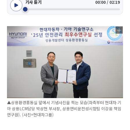
기사 듣기
00:00 / 02:19
▲상용환경풍동실 앞에서 기념사진을 찍는 모습(좌측부터 현대차∙기
아 상용LCM담당 박상현 부사장, 상용연비운전성시험팀 이강웅 책임
연구원). (사진=현대차그룹)