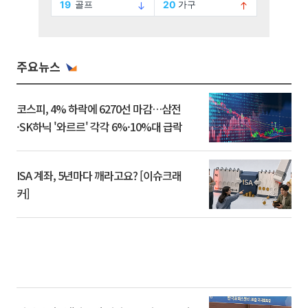
주요뉴스
코스피, 4% 하락에 6270선 마감…삼전
·SK하닉 '와르르' 각각 6%·10%대 급락
ISA 계좌, 5년마다 깨라고요? [이슈크래
커]