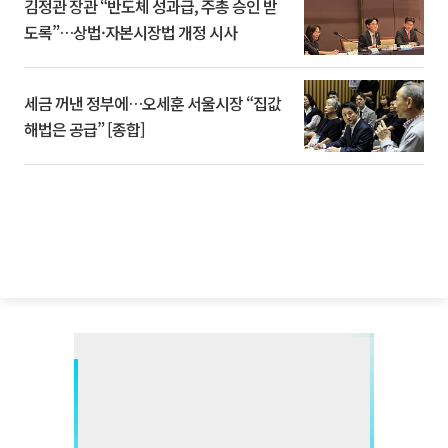
김정관 장관 “반도체 성과급, 주총 승인 받
도록”…상법·자본시장법 개정 시사
세금 꺼낸 정부에…오세훈 서울시장 “집값
해법은 공급” [종합]