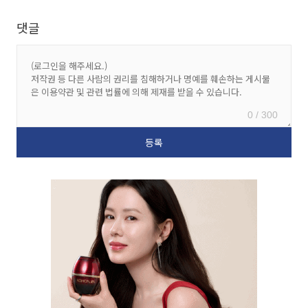
댓글
0 / 300