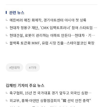
관련 뉴스
에든버러 매진 화제작, 경기아트센터 아시아 첫 상륙
현대차 정몽구 재단, ‘CMK 임팩트프러너’ 참여 스타트업 모집
현대건설, 로봇이 관리하는 아파트 만든다⋯현대차ㆍ기아차와 협업
블랙록 토큰화 MMF, 유럽 시장 진출∙∙∙스테이블코인 확장
#현대차
#기아
김채빈 기자의 주요 뉴스
축구협회, 15년 전 국가대표 경기 앞두고 외국인 심판에 ‘성접대’
외교부, 홍해·아덴만 상황점검회의 "韓 선박 안전 총력“