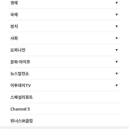
경제
국제
정치
사회
오피니언
문화·라이프
뉴스발전소
이투데이TV
스페셜리포트
Channel 5
위너스IR클럽