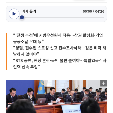
기사 듣기
00:00 / 04:26
“‘전쟁 추경’에 지방우선원칙 적용…상권 활성화·기업
공공조달 우대 등”
“경찰, 접수된 스토킹 신고 전수조사하라…같은 비극 재
발하지 않아야”
“BTS 공연, 현장 혼란·국민 불편 줄여야…특별입국심사
인력 신속 투입”