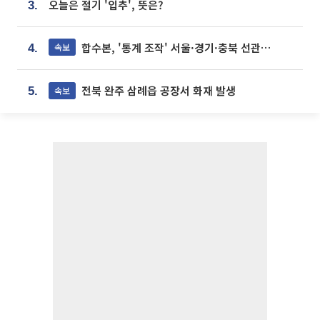
오늘은 절기 '입추', 뜻은?
3.
합수본, '통계 조작' 서울·경기·충북 선관위 등 추가 압수수색
속보
4.
전북 완주 삼례읍 공장서 화재 발생
속보
5.