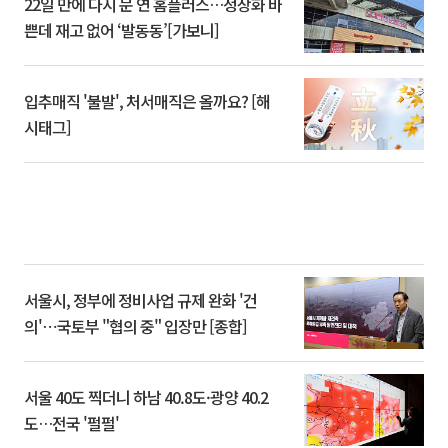
22일 만에 다시 문 연 홈플러스…정상화 바
쁜데 재고 없어 ‘발동동’[가보니]
입추매직 '불발', 처서매직은 올까요? [해
시태그]
서울시, 정부에 정비사업 규제 완화 '건
의'⋯국토부 "협의 중" 입장만 [종합]
서울 40도 찍더니 하남 40.8도·광양 40.2
도…전국 '펄펄'