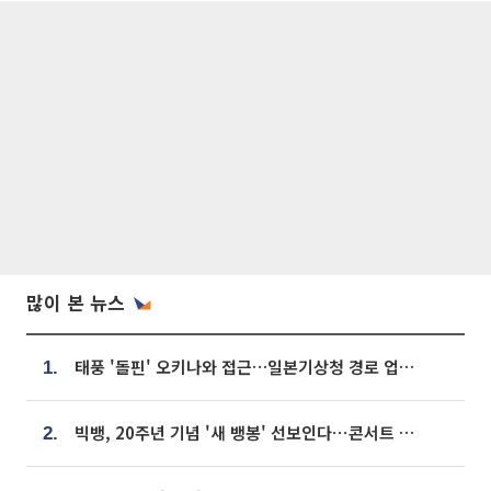
많이 본 뉴스
태풍 '돌핀' 오키나와 접근…일본기상청 경로 업데이트
1.
빅뱅, 20주년 기념 '새 뱅봉' 선보인다⋯콘서트 앞두고 팝업 개최
2.