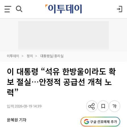
이투데이
정치
대통령실/총리실
이 대통령 “석유 한방울이라도 확
보 절실…안정적 공급선 개척 노
력”
입력 2026-03-19 14:39
윤혜원 기자
구글 선호매체 추가