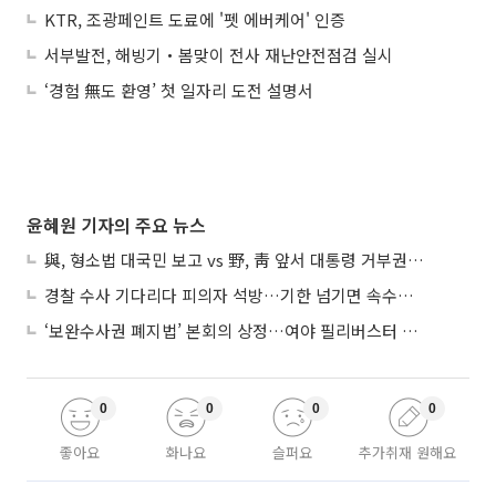
KTR, 조광페인트 도료에 '펫 에버케어' 인증
서부발전, 해빙기‧봄맞이 전사 재난안전점검 실시
‘경험 無도 환영’ 첫 일자리 도전 설명서
윤혜원 기자의 주요 뉴스
與, 형소법 대국민 보고 vs 野, 靑 앞서 대통령 거부권 촉구
경찰 수사 기다리다 피의자 석방…기한 넘기면 속수무책
‘보완수사권 폐지법’ 본회의 상정…여야 필리버스터 대치
0
0
0
0
좋아요
화나요
슬퍼요
추가취재 원해요