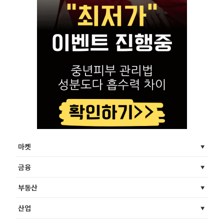
마켓
금융
부동산
산업