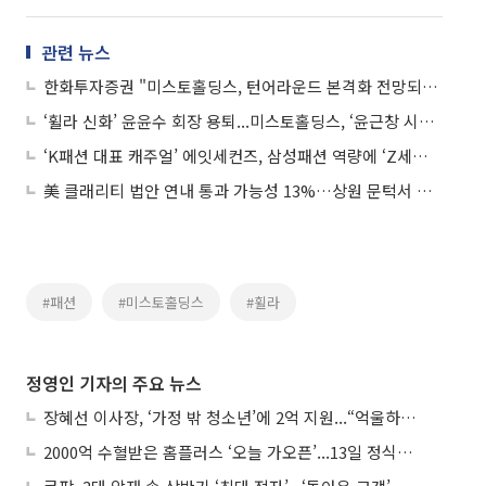
관련 뉴스
한화투자증권 "미스토홀딩스, 턴어라운드 본격화 전망되지만...K패션은 아직"
‘휠라 신화’ 윤윤수 회장 용퇴...미스토홀딩스, ‘윤근창 시대’ 본격화
‘K패션 대표 캐주얼’ 에잇세컨즈, 삼성패션 역량에 ‘Z세대 감도’ 더하기
美 클래리티 법안 연내 통과 가능성 13%…상원 문턱서 제동
#패션
#미스토홀딩스
#휠라
정영인 기자의 주요 뉴스
장혜선 이사장, ‘가정 밖 청소년’에 2억 지원...“억울하고 아파도 단단해지길”
2000억 수혈받은 홈플러스 ‘오늘 가오픈’...13일 정식 개장 시험대