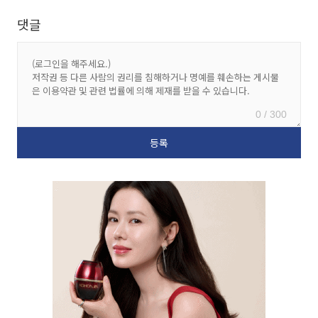
댓글
0 / 300