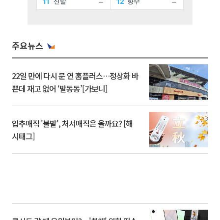
주요뉴스
22일 만에 다시 문 연 홈플러스…정상화 바
쁜데 재고 없어 ‘발동동’[가보니]
입추매직 '불발', 처서매직은 올까요? [해
시태그]