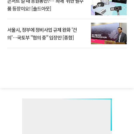
콘서트 갈 때 응원봉만?⋯'최애' 위한 필수
품 등장이오! [솔드아웃]
서울시, 정부에 정비사업 규제 완화 '건
의'⋯국토부 "협의 중" 입장만 [종합]