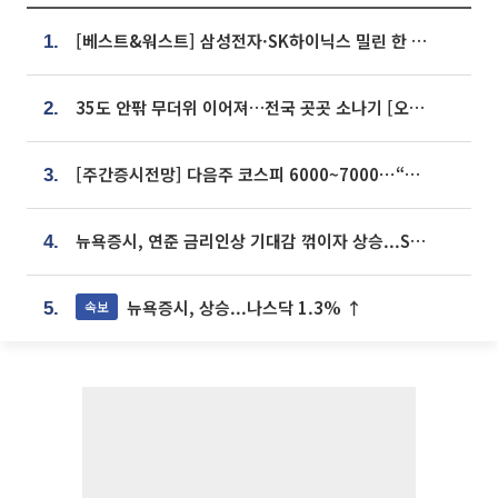
[베스트&워스트] 삼성전자·SK하이닉스 밀린 한 주…상상인증권은 85% 급등
1.
35도 안팎 무더위 이어져…전국 곳곳 소나기 [오늘 날씨]
2.
[주간증시전망] 다음주 코스피 6000~7000⋯“外人 수급은 정책이 변수”
3.
뉴욕증시, 연준 금리인상 기대감 꺾이자 상승...S&P500 사상 최고치 [종합]
4.
뉴욕증시, 상승...나스닥 1.3% ↑
속보
5.