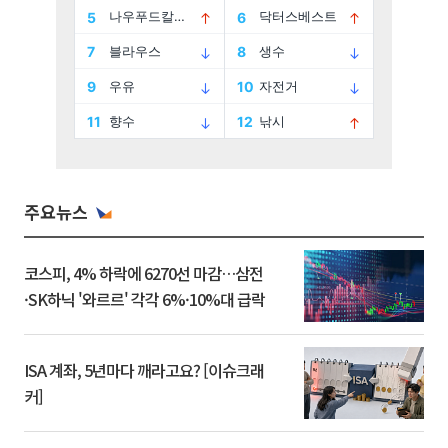
주요뉴스
코스피, 4% 하락에 6270선 마감…삼전
·SK하닉 '와르르' 각각 6%·10%대 급락
ISA 계좌, 5년마다 깨라고요? [이슈크래
커]