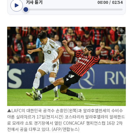
기사 듣기
00:00 / 02:54
▲LAFC의 대한민국 공격수 손흥민(왼쪽)과 알라후엘렌세의 수비수
아론 살라자르가 17일(현지시간) 코스타리카 알라후엘라의 알레한드
로 모레라 소토 경기장에서 열린 CONCACAF 챔피언스컵 16강 2차
전에서 공을 다투고 있다. (AFP/연합뉴스)