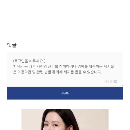
댓글
0 / 300