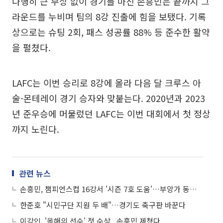
다행히 큰 부상 없이 경기를 마친 손흥민은 끝까지 그
라운드를 누비며 팀의 8강 진출에 힘을 보탰다. 기록
상으로는 슈팅 2회, 패스 성공률 88% 등 준수한 활약
을 펼쳤다.
LAFC는 이번 승리로 8강에 올라 다음 달 크루스 아
술-몬테레이 경기 승자와 맞붙는다. 2020년과 2023
년 준우승에 머물렀던 LAFC는 이번 대회에서 첫 정상
까지 노린다.
관련 뉴스
손흥민, 챔피언스컵 16강서 '시즌 7호 도움'…부앙가 동점골 어시스트
한준호 "시민구단 지원 두 배"…경기도 축구판 바꾼다
이강인, '올해의 선수' 첫 수상...손흥민 제쳤다