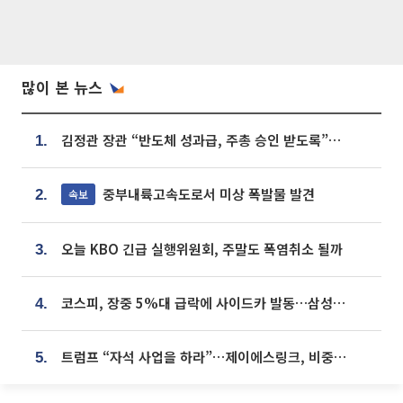
많이 본 뉴스
김정관 장관 “반도체 성과급, 주총 승인 받도록”…상법·자본시장법 개정 시사
1.
중부내륙고속도로서 미상 폭발물 발견
속보
2.
오늘 KBO 긴급 실행위원회, 주말도 폭염취소 될까
3.
코스피, 장중 5%대 급락에 사이드카 발동…삼성·SK 동반 폭락
4.
트럼프 “자석 사업을 하라”…제이에스링크, 비중국 영구자석 공급망 구축 속도
5.