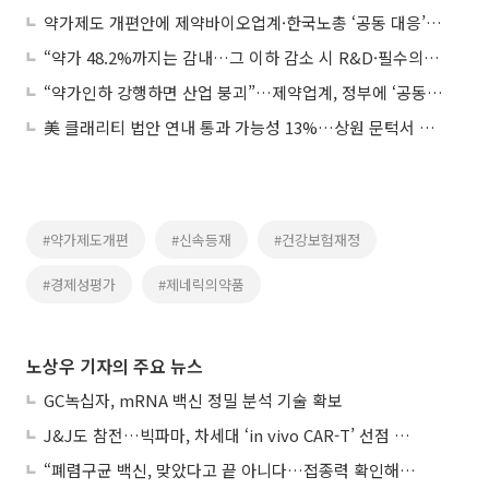
약가제도 개편안에 제약바이오업계·한국노총 ‘공동 대응’ 나선다
“약가 48.2%까지는 감내…그 이하 감소 시 R&D·필수의약품 생산 위축”
“약가인하 강행하면 산업 붕괴”…제약업계, 정부에 ‘공동연구’ 제안
美 클래리티 법안 연내 통과 가능성 13%…상원 문턱서 제동
#약가제도개편
#신속등재
#건강보험재정
#경제성평가
#제네릭의약품
노상우 기자의 주요 뉴스
GC녹십자, mRNA 백신 정밀 분석 기술 확보
J&J도 참전…빅파마, 차세대 ‘in vivo CAR-T’ 선점 경쟁 본격화
“폐렴구균 백신, 맞았다고 끝 아니다…접종력 확인해야”