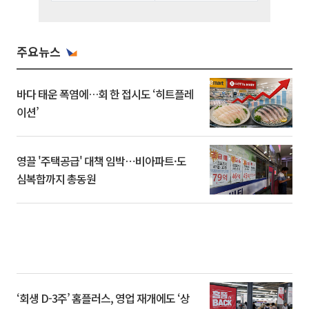
주요뉴스
바다 태운 폭염에…회 한 접시도 ‘히트플레
이션’
영끌 '주택공급' 대책 임박⋯비아파트·도
심복합까지 총동원
‘회생 D-3주’ 홈플러스, 영업 재개에도 ‘상