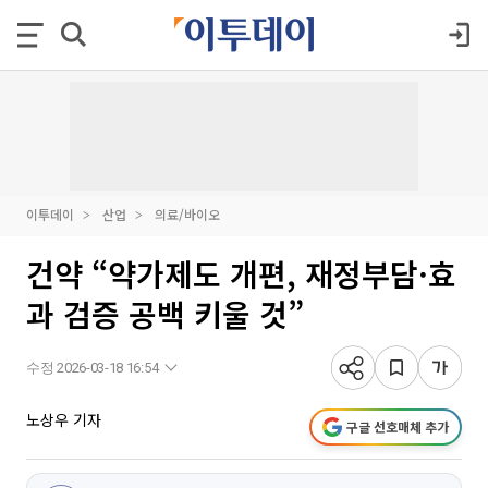
이투데이
산업
의료/바이오
건약 “약가제도 개편, 재정부담·효
과 검증 공백 키울 것”
수정 2026-03-18 16:54
노상우 기자
구글 선호매체 추가