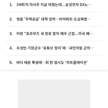
3445억 자사주 지급 마쳤는데...삼성전자 DX노조, 뒤늦은 '떼쓰기 집회'
1.
영끌 '주택공급' 대책 임박⋯비아파트·도심복합까지 총동원
2.
이란 “호르무즈 새 항로 합의 매우 근접...미국 배상 먼저”
3.
우성빈 기장군수 ‘유튜브 정치’에…국민의힘 군의원들 집단 반발
4.
바다 태운 폭염에…회 한 접시도 ‘히트플레이션’
5.