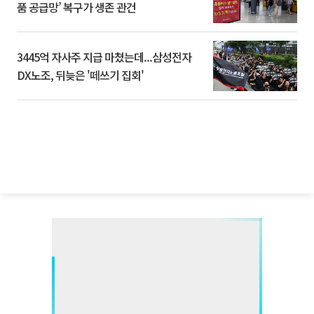
품 공급망’ 복구가 생존 관건
3445억 자사주 지급 마쳤는데...삼성전자
DX노조, 뒤늦은 '떼쓰기 집회'