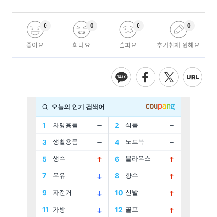
0
0
0
0
좋아요
화나요
슬퍼요
추가취재 원해요