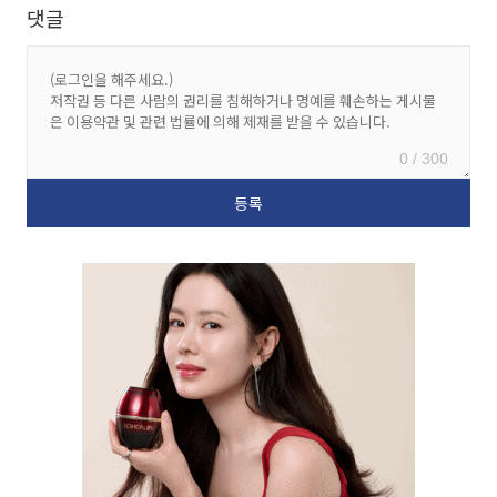
댓글
0 / 300