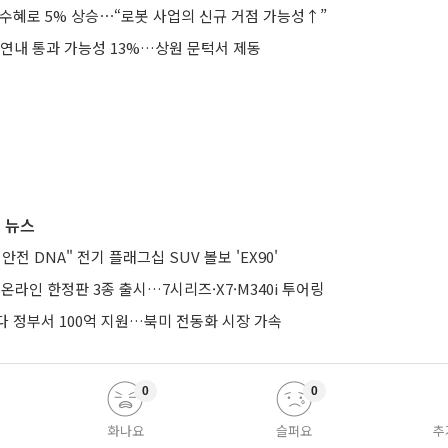
 수혜로 5% 상승⋯“로봇 사업의 신규 거점 가능성↑”
 연내 통과 가능성 13%…상원 문턱서 제동
 뉴스
전 DNA" 전기 플래그십 SUV 볼보 'EX90'
 온라인 한정판 3종 출시…7시리즈·X7·M340i 투어링
다 정부서 100억 지원…북미 전동화 시장 가속
0
0
화나요
슬퍼요
추