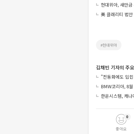
현대위아, 새만금
美 클래리티 법안
#현대위아
김채빈 기자의 주요
"전동화에도 입힌 안
BMW코리아, 8월
한온시스템, 캐나
0
좋아요