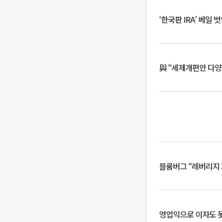
‘한국판 IRA’ 베
與 “세제개편안 다양
블룸버그 “레버리지 
영업익으로 이자도 못