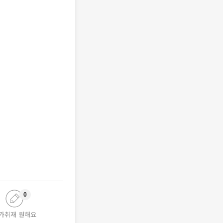
0
가취재 원해요