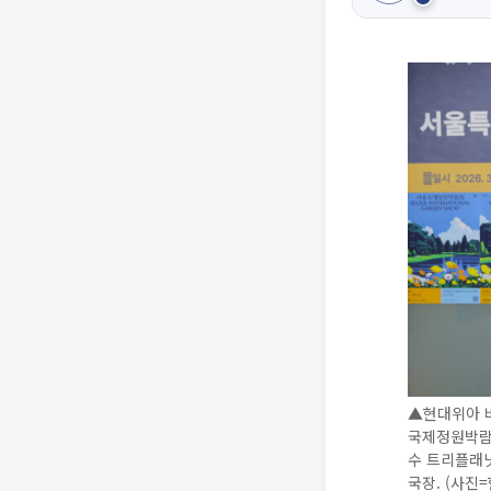
▲현대위아 비
국제정원박람
수 트리플래닛
국장. (사진