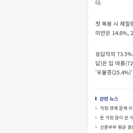
다.
첫 복용 시 체질량
미만은 14.8%, 
응답자의 73.5
답)은 입 마름(72.
'우울증(25.4%
관련 뉴스
직장·경제 문제 이
돈 가장 많이 쓴 
신혼부부 평균 결혼