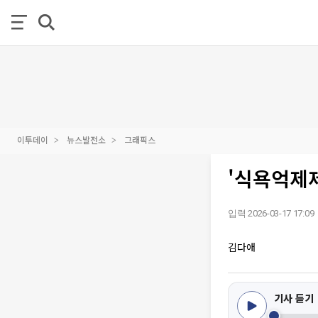
이투데이
뉴스발전소
그래픽스
'식욕억제제
입력 2026-03-17 17:09
김다애
기사 듣기