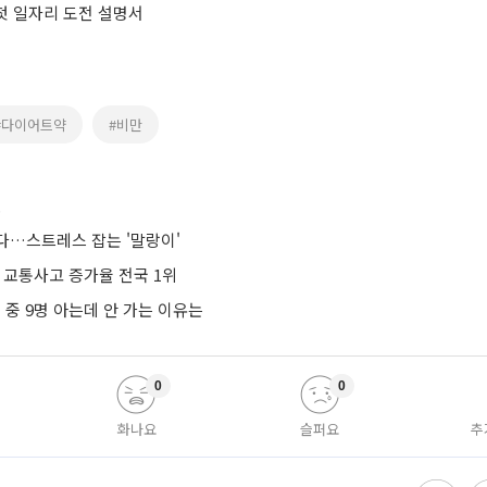
 첫 일자리 도전 설명서
#다이어트약
#비만
스
다…스트레스 잡는 '말랑이'
 교통사고 증가율 전국 1위
명 중 9명 아는데 안 가는 이유는
0
0
화나요
슬퍼요
추