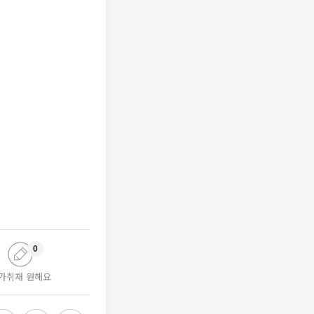
0
가취재 원해요