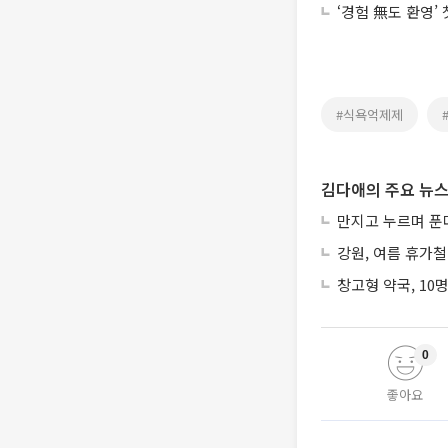
‘경험 無도 환영’
#식욕억제제
김다애의 주요 뉴
만지고 누르며 푼
강원, 여름 휴가철
창고형 약국, 10
0
좋아요