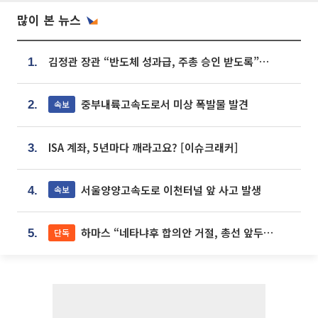
많이 본 뉴스
김정관 장관 “반도체 성과급, 주총 승인 받도록”…상법·자본시장법 개정 시사
1.
중부내륙고속도로서 미상 폭발물 발견
속보
2.
ISA 계좌, 5년마다 깨라고요? [이슈크래커]
3.
서울양양고속도로 이천터널 앞 사고 발생
속보
4.
하마스 “네타냐후 합의안 거절, 총선 앞두고 시간 끌기”
단독
5.