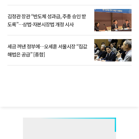
김정관 장관 “반도체 성과급, 주총 승인 받
도록”…상법·자본시장법 개정 시사
세금 꺼낸 정부에…오세훈 서울시장 “집값
해법은 공급” [종합]