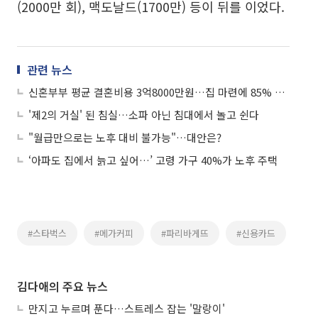
(2000만 회), 맥도날드(1700만) 등이 뒤를 이었다.
관련 뉴스
신혼부부 평균 결혼비용 3억8000만원…집 마련에 85% 쓴다
'제2의 거실' 된 침실…소파 아닌 침대에서 놀고 쉰다
"월급만으로는 노후 대비 불가능"…대안은?
‘아파도 집에서 늙고 싶어…’ 고령 가구 40%가 노후 주택
#스타벅스
#메가커피
#파리바게뜨
#신용카드
김다애의 주요 뉴스
만지고 누르며 푼다…스트레스 잡는 '말랑이'