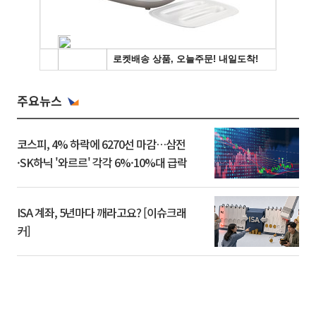
주요뉴스
코스피, 4% 하락에 6270선 마감…삼전
·SK하닉 '와르르' 각각 6%·10%대 급락
ISA 계좌, 5년마다 깨라고요? [이슈크래
커]