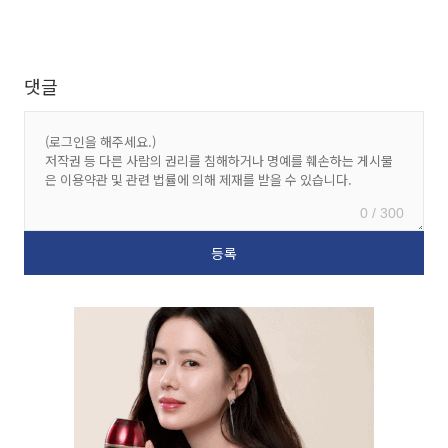
댓글
0 / 300