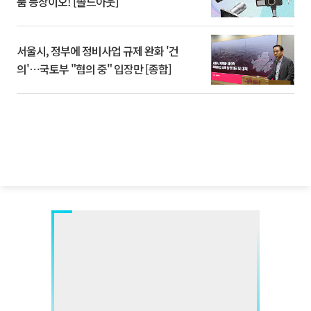
품 등장이오! [솔드아웃]
서울시, 정부에 정비사업 규제 완화 '건
의'⋯국토부 "협의 중" 입장만 [종합]