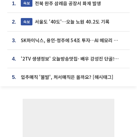
전북 완주 삼례읍 공장서 화재 발생
속보
1.
서울도 '40도'…오늘 노원 40.2도 기록
속보
2.
SK하이닉스, 용인·청주에 54조 투자…AI 메모리 생산기지 키운다
3.
'2TV 생생정보' 오늘방송맛집- 배우 강성진 단골! 쌀국수ㆍ푸팟퐁 커리 맛집 '블○○○'
4.
입추매직 '불발', 처서매직은 올까요? [해시태그]
5.