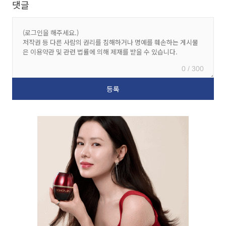
댓글
0 / 300