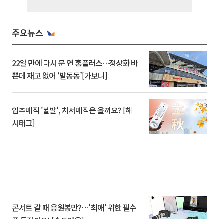
주요뉴스
22일 만에 다시 문 연 홈플러스…정상화 바
쁜데 재고 없어 ‘발동동’[가보니]
입추매직 '불발', 처서매직은 올까요? [해
시태그]
콘서트 갈 때 응원봉만?⋯'최애' 위한 필수