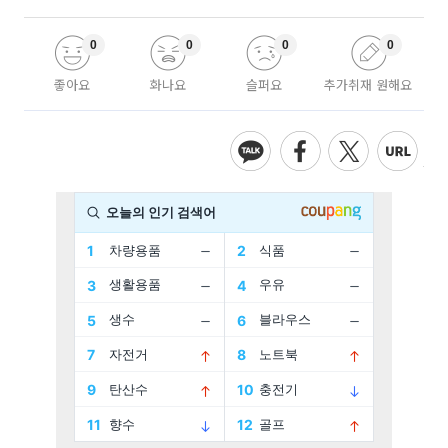
0
0
0
0
좋아요
화나요
슬퍼요
추가취재 원해요