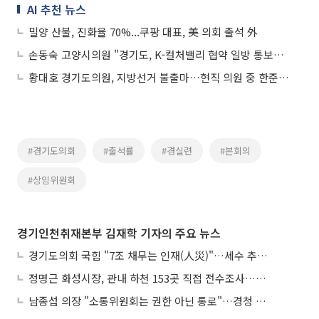
AI 추천 뉴스
밀양 산불, 진화율 70%...쿠팡 대표, 美 의회 출석 外
손동숙 고양시의원 "경기도, K-컬처밸리 협약 일방 통보…광역행정 오만"
황대호 경기도의원, 지방선거 불출마…현직 의원 중 한준호 제1호 지지선언
#경기도의회
#출석률
#경실련
#본회의
#상임위원회
경기인천취재본부 김재학 기자의 주요 뉴스
경기도의회 국힘 "7조 채무는 인재(人災)"…세수 추계 조작 의혹 제기
정명근 화성시장, 관내 하천 153곳 직접 전수조사…불법시설 정비
남종섭 의장 "소통위원회는 권한 아닌 통로"…경청 의회 만든다