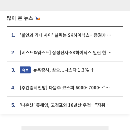
많이 본 뉴스
'불안과 기대 사이' 널뛰는 SK하이닉스…증권가 "HBM4·LTA 기반 펀터멘털 견고"
1.
[베스트&워스트] 삼성전자·SK하이닉스 밀린 한 주…상상인증권은 85% 급등
2.
뉴욕증시, 상승...나스닥 1.3% ↑
속보
3.
[주간증시전망] 다음주 코스피 6000~7000⋯“外人 수급은 정책이 변수”
4.
'나혼산' 류혜영, 고경표와 16년산 우정…"자취방서 부모님과 마주쳐"
5.