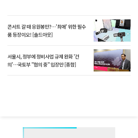
콘서트 갈 때 응원봉만?⋯'최애' 위한 필수
품 등장이오! [솔드아웃]
서울시, 정부에 정비사업 규제 완화 '건
의'⋯국토부 "협의 중" 입장만 [종합]