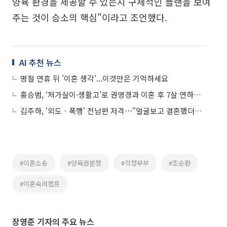
양육 환경을 제공할 수 있는지 구체적인 플랜을 보여
주는 것이 승소의 핵심"이라고 조언했다.
AI 추천 뉴스
명절 연휴 뒤 '이혼 생각'...이것만은 기억하세요
홍승범, ‘처가살이·생활고’로 권영경과 이혼 후 7살 연하와 재혼 준비
김주하, '외도ㆍ폭행' 전남편 저격⋯"얼굴보고 결혼했더니 성형남"
#이혼소송
#양육권분쟁
#걱정부부
#조승환
#이혼숙려캠프
장영준 기자의 주요 뉴스