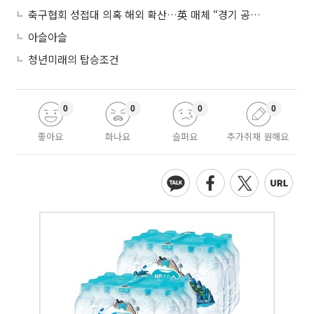
축구협회 성접대 의혹 해외 확산…英 매체 “경기 공정성 의문”
아슬아슬
청년미래의 탑승조건
0
0
0
0
좋아요
화나요
슬퍼요
추가취재 원해요