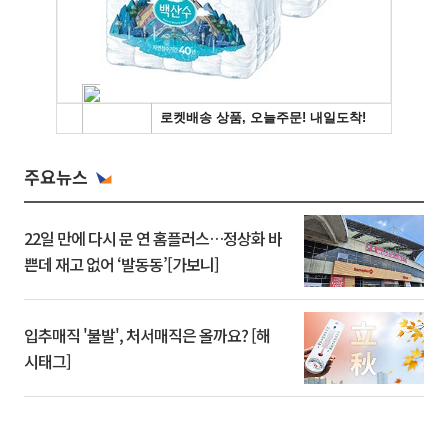
주요뉴스
22일 만에 다시 문 연 홈플러스…정상화 바
쁜데 재고 없어 ‘발동동’[가보니]
입추매직 '불발', 처서매직은 올까요? [해
시태그]