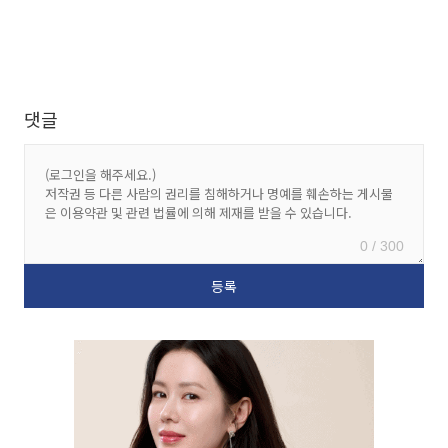
댓글
0 / 300