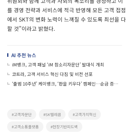
위원회와 함께 고객과 사회의 목소리를 경청하고 이
를 경영 전략과 서비스에 적극 반영해 모든 고객 접점
에서 SKT의 변화 노력이 느껴질 수 있도록 최선을 다
할 것”이라고 밝혔다.
AI 추천 뉴스
iM뱅크, 고객 패널 ‘iM 참소리자문단’ 발대식 개최
코트라, 고객 서비스 혁신 다짐 및 비전 선포
‘출범 10주년’ 케이뱅크, ‘판을 키우다’ 캠페인…순금 증정 이벤트도
#고객자문단
#SK텔레콤
#고객가치혁신
#고객소통플랫폼
#현장기반피드백