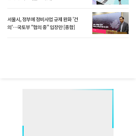
서울시, 정부에 정비사업 규제 완화 '건
의'⋯국토부 "협의 중" 입장만 [종합]