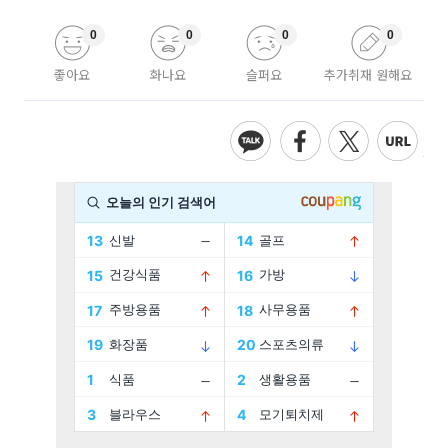
0
0
0
0
좋아요
화나요
슬퍼요
추가취재 원해요