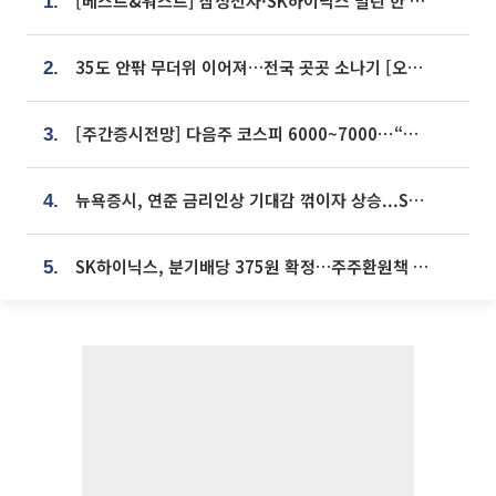
[베스트&워스트] 삼성전자·SK하이닉스 밀린 한 주…상상인증권은 85% 급등
1.
35도 안팎 무더위 이어져…전국 곳곳 소나기 [오늘 날씨]
2.
[주간증시전망] 다음주 코스피 6000~7000⋯“外人 수급은 정책이 변수”
3.
뉴욕증시, 연준 금리인상 기대감 꺾이자 상승...S&P500 사상 최고치 [종합]
4.
SK하이닉스, 분기배당 375원 확정…주주환원책 9월로 앞당겨 발표
5.