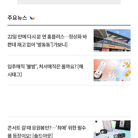
주요뉴스
22일 만에 다시 문 연 홈플러스…정상화 바
쁜데 재고 없어 ‘발동동’[가보니]
입추매직 '불발', 처서매직은 올까요? [해
시태그]
콘서트 갈 때 응원봉만?⋯'최애' 위한 필수
품 등장이오! [솔드아웃]