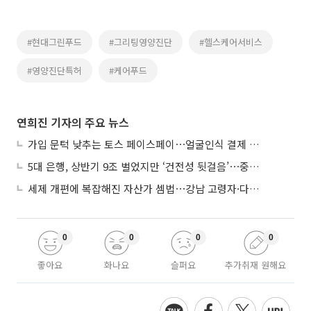
#현대그린푸드
#그리팅영양진단
#헬스케어서비스
#영양진단특허
#케어푸드
연희진 기자의 주요 뉴스
가입 문턱 낮추는 토스 페이스페이⋯얼굴인식 결제 확산 속도낸다
5대 은행, 상반기 9조 벌었지만 ‘건전성 뒷걸음’⋯중기대출 문턱 높아지나
세제 개편에 복잡해진 자산가 셈법⋯강남 고령자·다주택자 ‘자산재편 고심’
0
0
0
0
좋아요
화나요
슬퍼요
추가취재 원해요