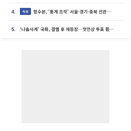
합수본, '통계 조작' 서울·경기·충북 선관위 등 추가 압수수색
속보
4.
‘나솔사계’ 국화, 결별 후 재등장⋯첫인상 투표 휩쓸고 ‘인기녀’ 등극
5.