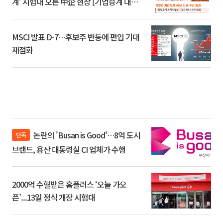
계’ 시험대 오른 中企 현장 [기업승계 대전
환]
MSCI 발표 D-7…후보주 반등에 편입 기대
재점화
논란의 'Busan is Good'…8억 도시
단독
브랜드, 용산 대통령실 CI 업체가 수행
2000억 수혈받은 홈플러스 ‘오늘 가오
픈’...13일 정식 개장 시험대