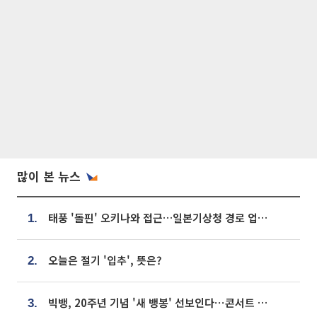
많이 본 뉴스
태풍 '돌핀' 오키나와 접근…일본기상청 경로 업데이트
1.
오늘은 절기 '입추', 뜻은?
2.
빅뱅, 20주년 기념 '새 뱅봉' 선보인다⋯콘서트 앞두고 팝업 개최
3.