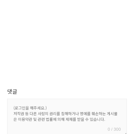
댓글
0 / 300