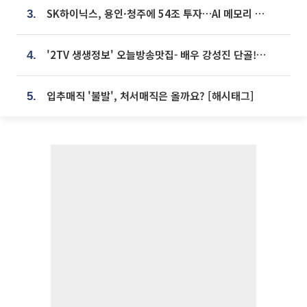
SK하이닉스, 용인·청주에 54조 투자…AI 메모리 생산기지 키운다
3.
'2TV 생생정보' 오늘방송맛집- 배우 강성진 단골! 쌀국수ㆍ푸팟퐁 커리 맛집 '블○○○'
4.
입추매직 '불발', 처서매직은 올까요? [해시태그]
5.