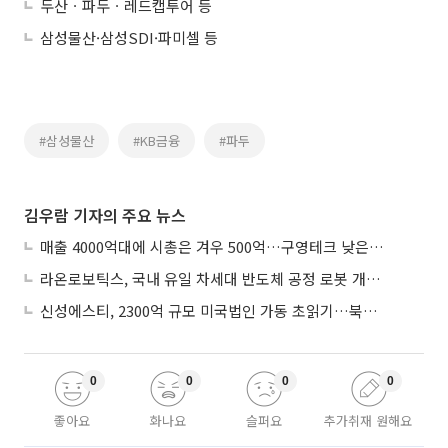
두산ㆍ파두ㆍ레드캡투어 등
삼성물산·삼성SDI·파미셀 등
#삼성물산
#KB금융
#파두
김우람 기자의 주요 뉴스
매출 4000억대에 시총은 겨우 500억…구영테크 낮은 몸값에 저가 승계 마무리
라온로보틱스, 국내 유일 차세대 반도체 공정 로봇 개발 ‘고객사 테스트 진행’
신성에스티, 2300억 규모 미국법인 가동 초읽기…북미 ESS 공략 본격화
0
0
0
0
좋아요
화나요
슬퍼요
추가취재 원해요