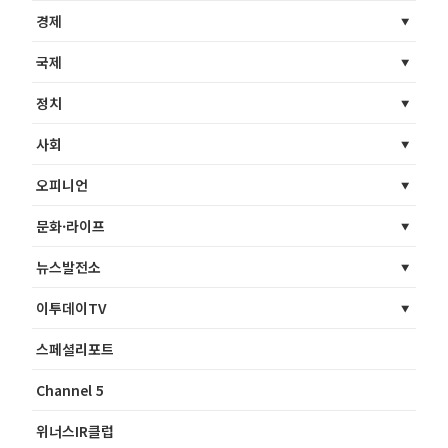
경제
국제
정치
사회
오피니언
문화·라이프
뉴스발전소
이투데이TV
스페셜리포트
Channel 5
위너스IR클럽