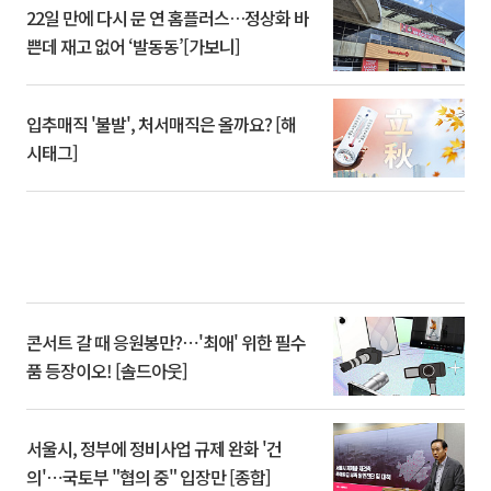
22일 만에 다시 문 연 홈플러스…정상화 바
쁜데 재고 없어 ‘발동동’[가보니]
입추매직 '불발', 처서매직은 올까요? [해
시태그]
콘서트 갈 때 응원봉만?⋯'최애' 위한 필수
품 등장이오! [솔드아웃]
서울시, 정부에 정비사업 규제 완화 '건
의'⋯국토부 "협의 중" 입장만 [종합]