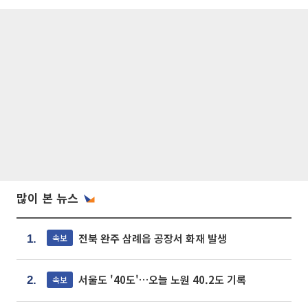
많이 본 뉴스
전북 완주 삼례읍 공장서 화재 발생
속보
1.
서울도 '40도'…오늘 노원 40.2도 기록
속보
2.