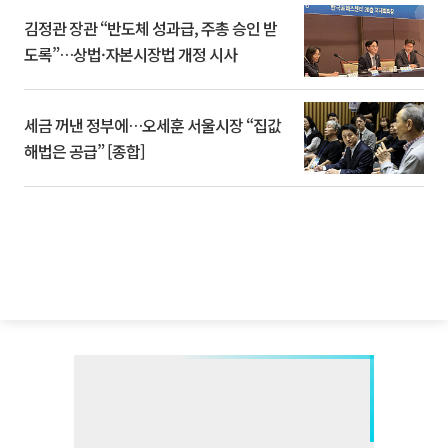
김정관 장관 “반도체 성과급, 주총 승인 받
도록”…상법·자본시장법 개정 시사
세금 꺼낸 정부에…오세훈 서울시장 “집값
해법은 공급” [종합]