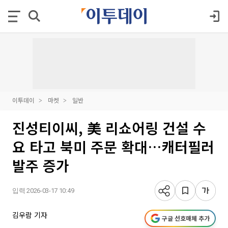
이투데이
마켓
일반
진성티이씨, 美 리쇼어링 건설 수
요 타고 북미 주문 확대…캐터필러
발주 증가
입력 2026-03-17 10:49
김우람 기자
구글 선호매체 추가