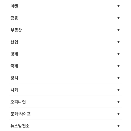
마켓
금융
부동산
산업
경제
국제
정치
사회
오피니언
문화·라이프
뉴스발전소