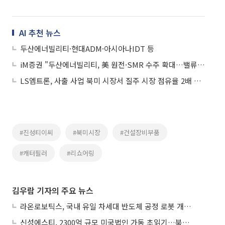
AI 추천 뉴스
두산에너빌리티·현대ADM·아시아나IDT 등
iM증권 "두산에너빌리티, 美 원전·SMR 수주 확대…밸류업 국면"
LS엠트론, 사출 사업 북미 시장서 질주 시장 점유율 2배 성장
#진성티이씨
#북미시장
#건설장비부품
#캐터필러
#리쇼어링
김우람 기자의 주요 뉴스
라온로보틱스, 국내 유일 차세대 반도체 공정 로봇 개발 ‘고객사 테스트 진행’
신성에스티, 2300억 규모 미국법인 가동 초읽기…북미 ESS 공략 본격화