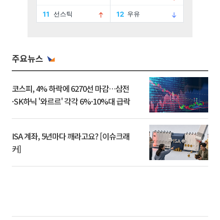
주요뉴스
코스피, 4% 하락에 6270선 마감…삼전
·SK하닉 '와르르' 각각 6%·10%대 급락
ISA 계좌, 5년마다 깨라고요? [이슈크래
커]