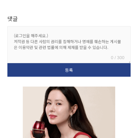
댓글
0 / 300