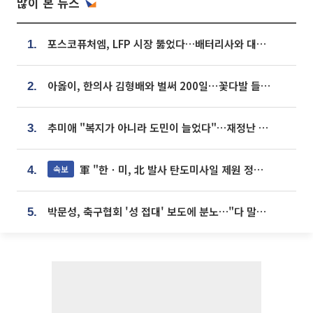
많이 본 뉴스
포스코퓨처엠, LFP 시장 뚫었다…배터리사와 대규모 장기 공급 합의
1.
아옳이, 한의사 김형배와 벌써 200일⋯꽃다발 들고 "프러포즈 아냐"
2.
추미애 "복지가 아니라 도민이 늘었다"…재정난 책임론 정면돌파
3.
軍 "한ㆍ미, 北 발사 탄도미사일 제원 정밀분석 중"
속보
4.
박문성, 축구협회 '성 접대' 보도에 분노…"다 말아먹으려고 작정했나"
5.