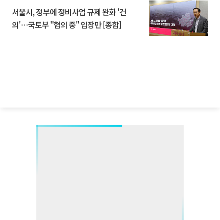
서울시, 정부에 정비사업 규제 완화 '건
의'⋯국토부 "협의 중" 입장만 [종합]