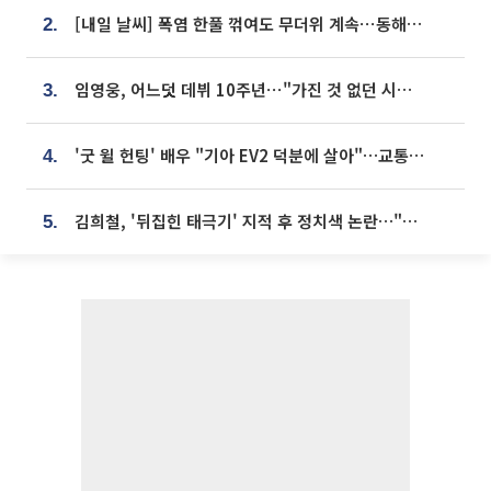
[내일 날씨] 폭염 한풀 꺾여도 무더위 계속⋯동해안 이틀 연속 비
2.
임영웅, 어느덧 데뷔 10주년⋯"가진 것 없던 시절, 내 앞엔 20명의 팬뿐"
3.
'굿 윌 헌팅' 배우 "기아 EV2 덕분에 살아"…교통사고 후 안전성 극찬
4.
김희철, '뒤집힌 태극기' 지적 후 정치색 논란…"좌우 떠나 우리나라 국기"
5.