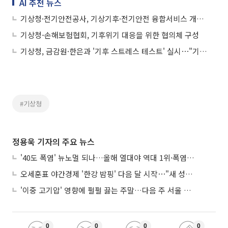
AI 추천 뉴스
기상청·전기안전공사, 기상기후·전기안전 융합서비스 개발 '맞손'
기상청-손해보험협회, 기후위기 대응을 위한 협의체 구성
기상청, 금감원·한은과 '기후 스트레스 테스트' 실시⋯"기후 위기 선제 대응”
#기상청
정용욱 기자의 주요 뉴스
'40도 폭염' 뉴노멀 되나…올해 열대야 역대 1위·폭염일수 평년 3배 넘어
오세훈표 야간경제 '한강 밤핑' 다음 달 시작⋯"새 성장동력 만들 것"
'이중 고기압' 영향에 펄펄 끓는 주말…다음 주 서울 포함 서쪽이 더 덥다
0
0
0
0