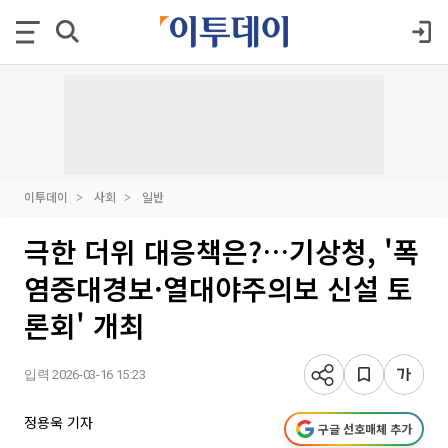
이투데이
사회
일반
극한 더위 대응책은?…기상청, '폭
염중대경보·열대야주의보 신설 토
론회' 개최
입력 2026-03-16 15:23
정용욱 기자
구글 선호매체 추가