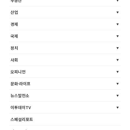
부동산
산업
경제
국제
정치
사회
오피니언
문화·라이프
뉴스발전소
이투데이TV
스페셜리포트