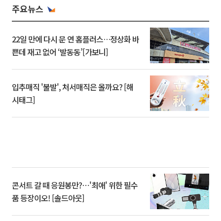
주요뉴스
22일 만에 다시 문 연 홈플러스…정상화 바
쁜데 재고 없어 ‘발동동’[가보니]
입추매직 '불발', 처서매직은 올까요? [해
시태그]
콘서트 갈 때 응원봉만?⋯'최애' 위한 필수
품 등장이오! [솔드아웃]