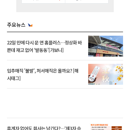
주요뉴스
22일 만에 다시 문 연 홈플러스…정상화 바
쁜데 재고 없어 ‘발동동’[가보니]
입추매직 '불발', 처서매직은 올까요? [해
시태그]
후계자 없어도 회사는 남긴다?…‘제3자 승