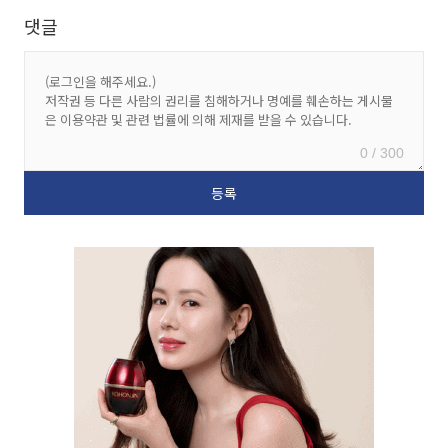
댓글
0 / 300