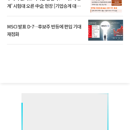
계’ 시험대 오른 中企 현장 [기업승계 대전
환]
MSCI 발표 D-7…후보주 반등에 편입 기대
재점화