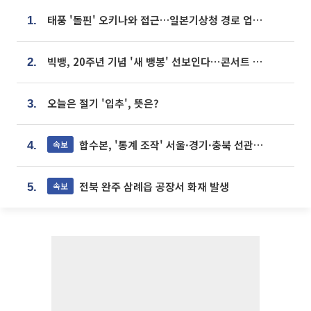
태풍 '돌핀' 오키나와 접근…일본기상청 경로 업데이트
1.
빅뱅, 20주년 기념 '새 뱅봉' 선보인다⋯콘서트 앞두고 팝업 개최
2.
오늘은 절기 '입추', 뜻은?
3.
합수본, '통계 조작' 서울·경기·충북 선관위 등 추가 압수수색
속보
4.
전북 완주 삼례읍 공장서 화재 발생
속보
5.