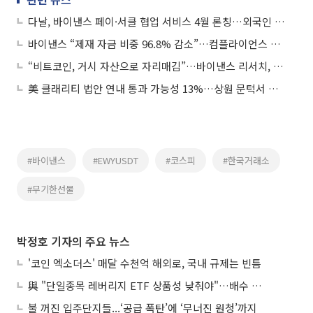
다날, 바이낸스 페이·서클 협업 서비스 4월 론칭…외국인 전용 ‘크립토 결제’ 시대 개막
바이낸스 “제재 자금 비중 96.8% 감소”…컴플라이언스 강화 성과
“비트코인, 거시 자산으로 자리매김”…바이낸스 리서치, 올해 전망 공개
美 클래리티 법안 연내 통과 가능성 13%…상원 문턱서 제동
#바이낸스
#EWYUSDT
#코스피
#한국거래소
#무기한선물
박정호 기자의 주요 뉴스
'코인 엑소더스' 매달 수천억 해외로, 국내 규제는 빈틈
與 "단일종목 레버리지 ETF 상품성 낮춰야"…배수 조정안도 거론
불 꺼진 입주단지들...‘공급 폭탄’에 ‘무너진 원청’까지