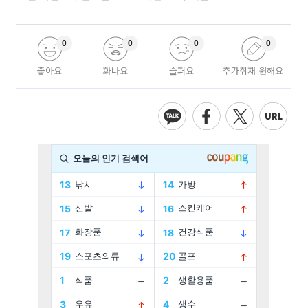
0
0
0
0
좋아요
화나요
슬퍼요
추가취재 원해요