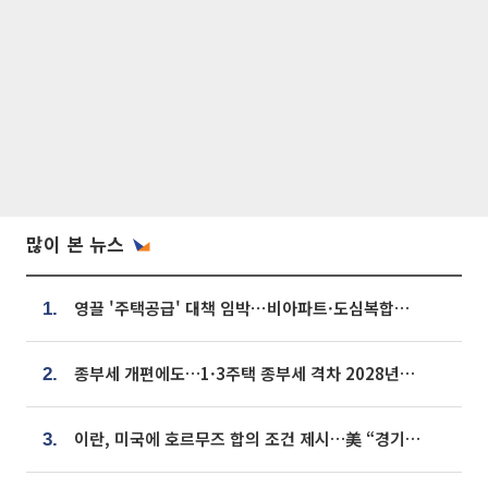
많이 본 뉴스
영끌 '주택공급' 대책 임박⋯비아파트·도심복합까지 총동원
1.
종부세 개편에도…1·3주택 종부세 격차 2028년부터 확대
2.
이란, 미국에 호르무즈 합의 조건 제시…美 “경기 아직 안 끝나” [종합]
3.