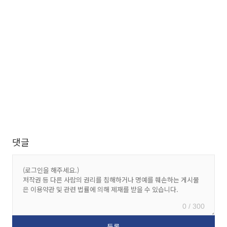
댓글
0 / 300