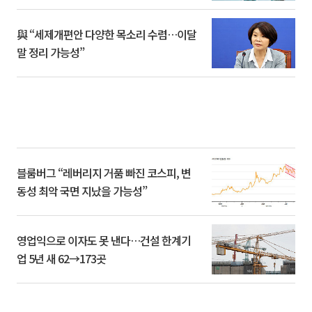
與 “세제개편안 다양한 목소리 수렴…이달
말 정리 가능성”
블룸버그 “레버리지 거품 빠진 코스피, 변
동성 최악 국면 지났을 가능성”
영업익으로 이자도 못 낸다…건설 한계기
업 5년 새 62→173곳