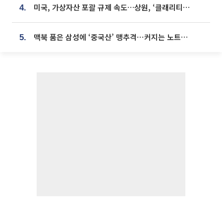
미국, 가상자산 포괄 규제 속도…상원, ‘클래리티법’ 9월 절차투표 추진
4.
맥북 품은 삼성에 ‘중국산’ 맹추격⋯커지는 노트북 OLED 시장
5.