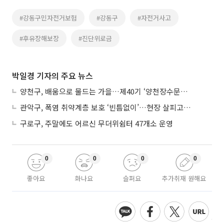
#강동구민자전거보험
#강동구
#자전거사고
#후유장해보장
#진단위로금
박일경 기자의 주요 뉴스
양천구, 배움으로 물드는 가을…제40기 ‘양천장수문화대학’ 수강생 모집
관악구, 폭염 취약계층 보호 ‘빈틈없이’…현장 살피고 지원 넓힌다
구로구, 주말에도 어르신 무더위쉼터 47개소 운영
0
0
0
0
좋아요
화나요
슬퍼요
추가취재 원해요