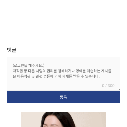
댓글
0 / 300