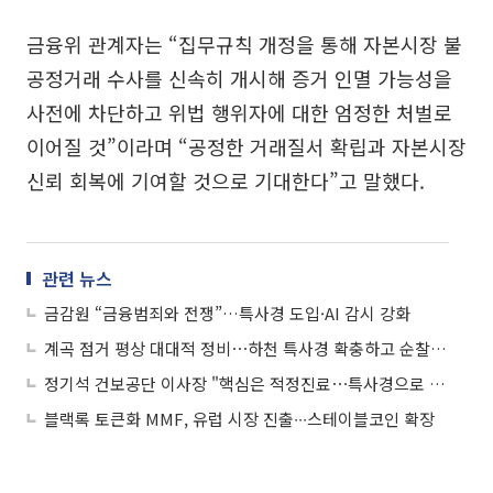
금융위 관계자는 “집무규칙 개정을 통해 자본시장 불
공정거래 수사를 신속히 개시해 증거 인멸 가능성을
사전에 차단하고 위법 행위자에 대한 엄정한 처벌로
이어질 것”이라며 “공정한 거래질서 확립과 자본시장
신뢰 회복에 기여할 것으로 기대한다”고 말했다.
관련 뉴스
금감원 “금융범죄와 전쟁”…특사경 도입·AI 감시 강화
계곡 점거 평상 대대적 정비⋯하천 특사경 확충하고 순찰대 운영
정기석 건보공단 이사장 "핵심은 적정진료⋯특사경으로 재정누수 차단"
블랙록 토큰화 MMF, 유럽 시장 진출∙∙∙스테이블코인 확장