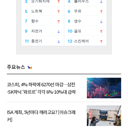
주요뉴스
코스피, 4% 하락에 6270선 마감…삼전
·SK하닉 '와르르' 각각 6%·10%대 급락
ISA 계좌, 5년마다 깨라고요? [이슈크래
커]