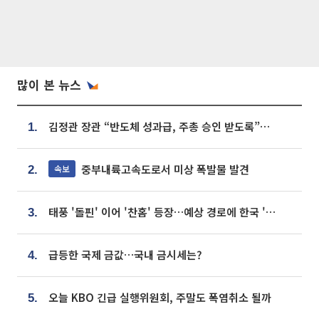
많이 본 뉴스
김정관 장관 “반도체 성과급, 주총 승인 받도록”…상법·자본시장법 개정 시사
1.
중부내륙고속도로서 미상 폭발물 발견
속보
2.
태풍 '돌핀' 이어 '찬홈' 등장…예상 경로에 한국 '한숨'
3.
급등한 국제 금값…국내 금시세는?
4.
오늘 KBO 긴급 실행위원회, 주말도 폭염취소 될까
5.