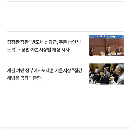
김정관 장관 “반도체 성과급, 주총 승인 받
도록”…상법·자본시장법 개정 시사
세금 꺼낸 정부에…오세훈 서울시장 “집값
해법은 공급” [종합]