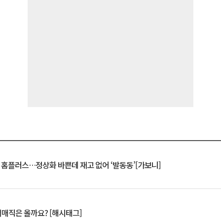
연 홈플러스…정상화 바쁜데 재고 없어 ‘발동동’[가보니]
서매직은 올까요? [해시태그]