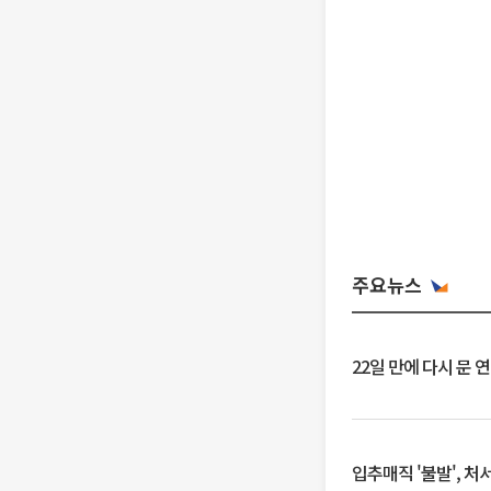
주요뉴스
22일 만에 다시 문 
입추매직 '불발', 처