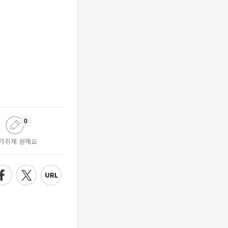
0
가취재 원해요