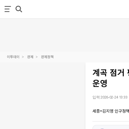
이투데이
경제
경제정책
계곡 점거
운영
입력 2026-02-24 13:33
세종=김지영 인구정