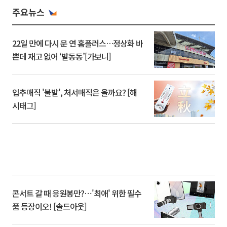
주요뉴스
22일 만에 다시 문 연 홈플러스…정상화 바
쁜데 재고 없어 ‘발동동’[가보니]
입추매직 '불발', 처서매직은 올까요? [해
시태그]
콘서트 갈 때 응원봉만?⋯'최애' 위한 필수
품 등장이오! [솔드아웃]