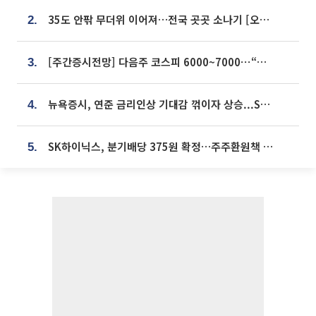
35도 안팎 무더위 이어져…전국 곳곳 소나기 [오늘 날씨]
2.
[주간증시전망] 다음주 코스피 6000~7000⋯“外人 수급은 정책이 변수”
3.
뉴욕증시, 연준 금리인상 기대감 꺾이자 상승...S&P500 사상 최고치 [종합]
4.
SK하이닉스, 분기배당 375원 확정…주주환원책 9월로 앞당겨 발표
5.