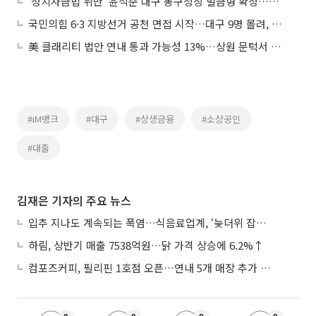
‘정치자금법 위반’ 윤석준 대구 동구청장 벌금형 확정…당선무효
국민의힘 6·3 지방선거 공천 면접 시작…대구 9명 몰려, 서울·경기 '썰렁'
美 클래리티 법안 연내 통과 가능성 13%…상원 문턱서 제동
#iM뱅크
#대구
#상생금융
#소상공인
#대출
김재은 기자의 주요 뉴스
입추 지나도 계속되는 폭염…식음료업계, ‘늦더위 잡기’ 전력 투구
하림, 상반기 매출 7538억원…닭 가격 상승에 6.2%↑
컴포즈커피, 필리핀 1호점 오픈…연내 5개 매장 추가 출점