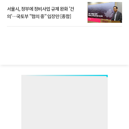
서울시, 정부에 정비사업 규제 완화 '건
의'⋯국토부 "협의 중" 입장만 [종합]