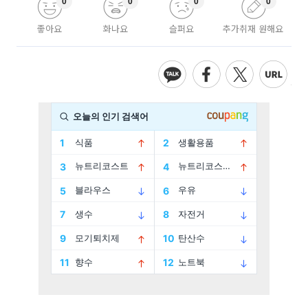
0
0
0
0
좋아요
화나요
슬퍼요
추가취재 원해요