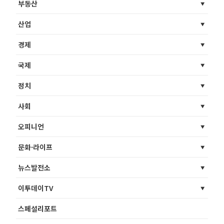
부동산
산업
경제
국제
정치
사회
오피니언
문화·라이프
뉴스발전소
이투데이TV
스페셜리포트