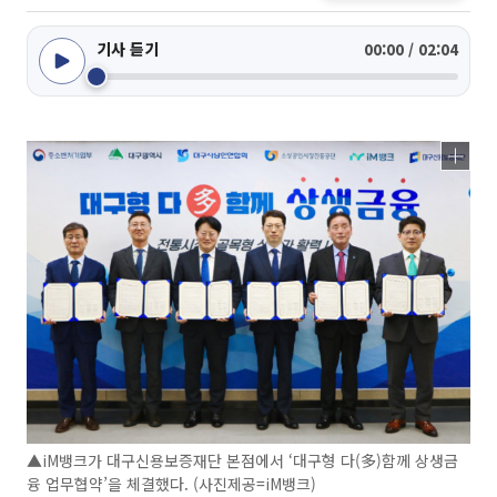
기사 듣기
00:00 / 02:04
▲iM뱅크가 대구신용보증재단 본점에서 ‘대구형 다(多)함께 상생금
융 업무협약’을 체결했다. (사진제공=iM뱅크)