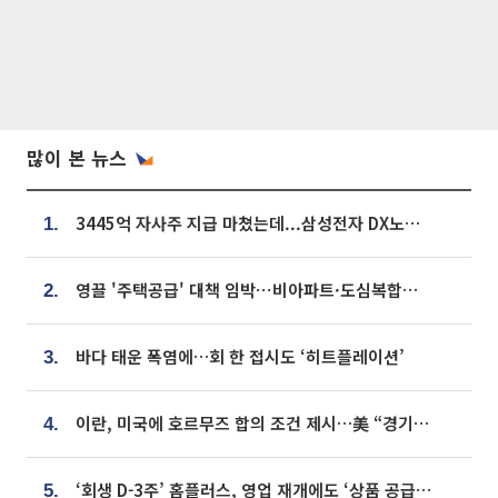
많이 본 뉴스
3445억 자사주 지급 마쳤는데...삼성전자 DX노조, 뒤늦은 '떼쓰기 집회'
1.
영끌 '주택공급' 대책 임박⋯비아파트·도심복합까지 총동원
2.
바다 태운 폭염에…회 한 접시도 ‘히트플레이션’
3.
이란, 미국에 호르무즈 합의 조건 제시…美 “경기 아직 안 끝나” [종합]
4.
‘회생 D-3주’ 홈플러스, 영업 재개에도 ‘상품 공급망’ 복구가 생존 관건
5.