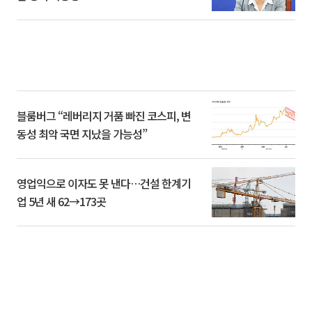
블룸버그 “레버리지 거품 빠진 코스피, 변
동성 최악 국면 지났을 가능성”
영업익으로 이자도 못 낸다…건설 한계기
업 5년 새 62→173곳