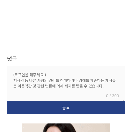
댓글
0 / 300