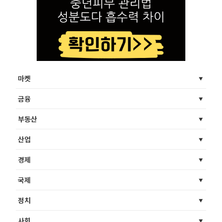
마켓
금융
부동산
산업
경제
국제
정치
사회