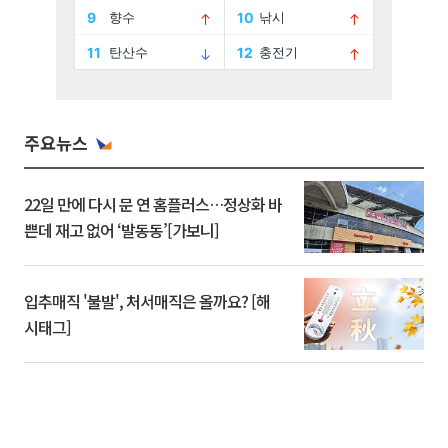
주요뉴스
22일 만에 다시 문 연 홈플러스…정상화 바
쁜데 재고 없어 ‘발동동’[가보니]
입추매직 '불발', 처서매직은 올까요? [해
시태그]