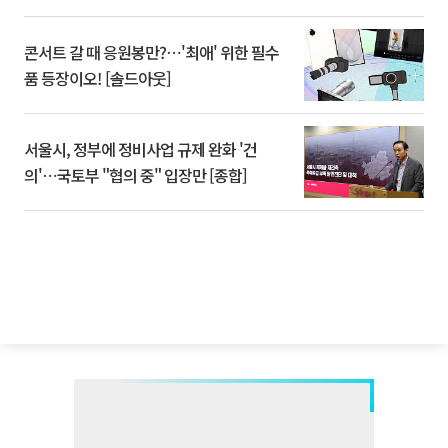
콘서트 갈 때 응원봉만?⋯'최애' 위한 필수
품 등장이오! [솔드아웃]
서울시, 정부에 정비사업 규제 완화 '건
의'⋯국토부 "협의 중" 입장만 [종합]