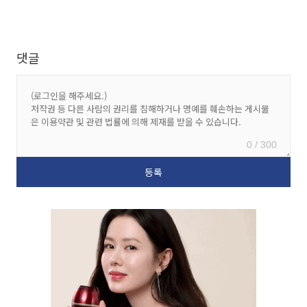
댓글
0 / 300