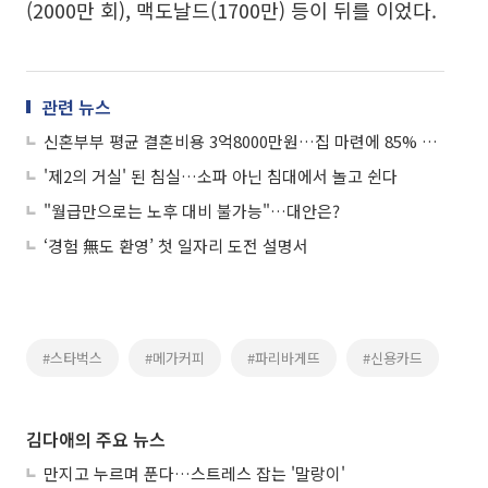
(2000만 회), 맥도날드(1700만) 등이 뒤를 이었다.
관련 뉴스
신혼부부 평균 결혼비용 3억8000만원…집 마련에 85% 쓴다
'제2의 거실' 된 침실…소파 아닌 침대에서 놀고 쉰다
"월급만으로는 노후 대비 불가능"…대안은?
‘경험 無도 환영’ 첫 일자리 도전 설명서
#스타벅스
#메가커피
#파리바게뜨
#신용카드
김다애의 주요 뉴스
만지고 누르며 푼다…스트레스 잡는 '말랑이'