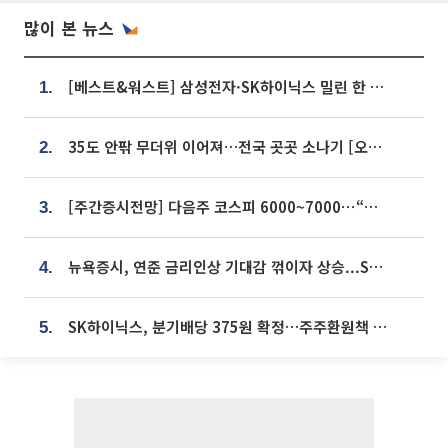
많이 본 뉴스
[베스트&워스트] 삼성전자·SK하이닉스 밀린 한 주…상상인증권은 85% 급등
1.
35도 안팎 무더위 이어져…전국 곳곳 소나기 [오늘 날씨]
2.
[주간증시전망] 다음주 코스피 6000~7000⋯“外人 수급은 정책이 변수”
3.
뉴욕증시, 연준 금리인상 기대감 꺾이자 상승...S&P500 사상 최고치 [종합]
4.
SK하이닉스, 분기배당 375원 확정…주주환원책 9월로 앞당겨 발표
5.