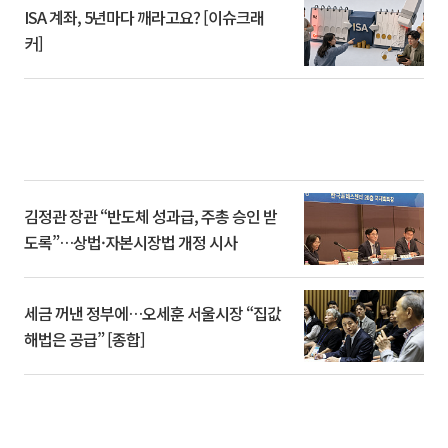
ISA 계좌, 5년마다 깨라고요? [이슈크래
커]
김정관 장관 “반도체 성과급, 주총 승인 받
도록”…상법·자본시장법 개정 시사
세금 꺼낸 정부에…오세훈 서울시장 “집값
해법은 공급” [종합]