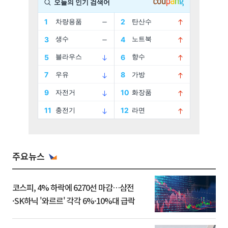
주요뉴스
코스피, 4% 하락에 6270선 마감…삼전
·SK하닉 '와르르' 각각 6%·10%대 급락