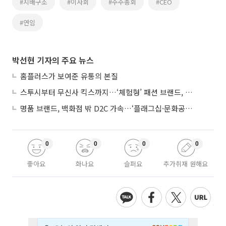
#지배구조
#이사회
#주주총회
#CEO
#연임
박선현 기자의 주요 뉴스
홈플러스가 보여준 유통의 본질
스투시부터 무신사 킥스까지…‘체험형’ 패션 브랜드, 잇단 제주행
명품 브랜드, 백화점 밖 D2C 가속…‘플래그십·문화공간’ 전략 눈길
0
0
0
0
좋아요
화나요
슬퍼요
추가취재 원해요