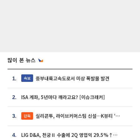
많이 본 뉴스
중부내륙고속도로서 미상 폭발물 발견
속보
1.
ISA 계좌, 5년마다 깨라고요? [이슈크래커]
2.
실리콘투, 라이브커머스팀 신설…K뷰티 ‘글로벌 판매망’ 확대[K뷰티 라방戰]
단독
3.
LIG D&A, 천궁Ⅱ 수출에 2Q 영업익 29.5%↑…수주잔고 24.6조 [종합]
4.