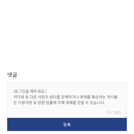
댓글
0 / 300