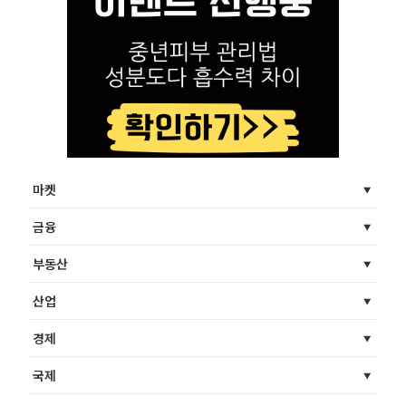
마켓
금융
부동산
산업
경제
국제