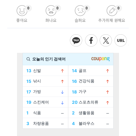
0
0
0
0
좋아요
화나요
슬퍼요
추가취재 원해요