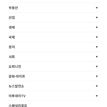
부동산
산업
경제
국제
정치
사회
오피니언
문화·라이프
뉴스발전소
이투데이TV
스페셜리포트