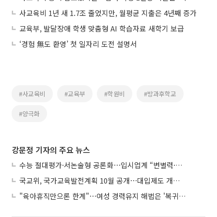
사교육비 1년 새 1.7조 줄었지만, 월평균 지출은 4년째 증가
교육부, 발달장애 학생 맞춤형 AI 학습자료 새학기 보급
‘경험 無도 환영’ 첫 일자리 도전 설명서
#사교육비
#교육부
#학원비
#방과후학교
#양극화
강문정 기자의 주요 뉴스
수능 절대평가·서논술형 공론화⋯입시업계 “변별력·사교육 대책 먼저”
국교위, 국가교육발전계획 10월 공개⋯대입제도 개편 공론화 추진
"육아휴직만으론 한계"⋯여성 경력유지 해법은 '복귀 후 유연근무’