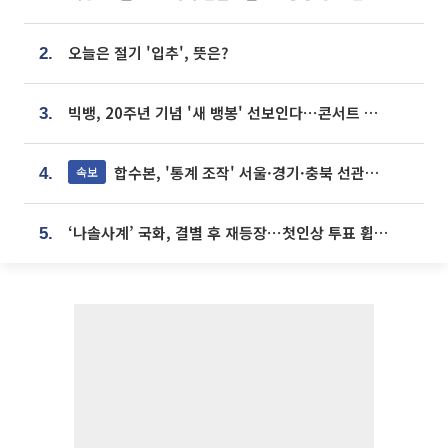
오늘은 절기 '입추', 뜻은?
2.
빅뱅, 20주년 기념 '새 뱅봉' 선보인다⋯콘서트 앞두고 팝업 개최
3.
합수본, '통계 조작' 서울·경기·충북 선관위 등 추가 압수수색
속보
4.
‘나솔사계’ 국화, 결별 후 재등장⋯첫인상 투표 휩쓸고 ‘인기녀’ 등극
5.