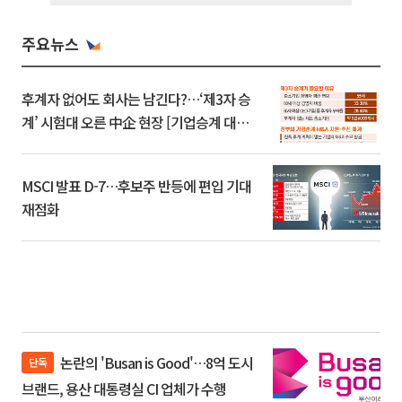
주요뉴스
후계자 없어도 회사는 남긴다?…‘제3자 승
계’ 시험대 오른 中企 현장 [기업승계 대전
환]
MSCI 발표 D-7…후보주 반등에 편입 기대
재점화
논란의 'Busan is Good'…8억 도시
단독
브랜드, 용산 대통령실 CI 업체가 수행