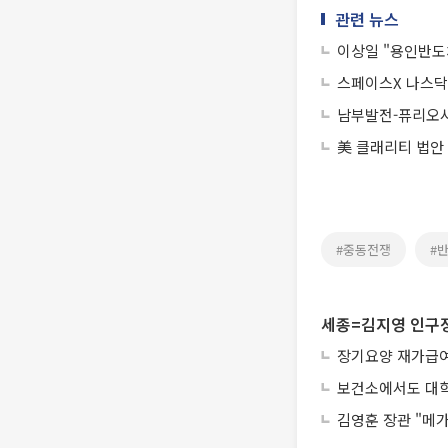
관련 뉴스
이상일 "용인반도체
스페이스X 나스닥
남부발전-퓨리오사A
美 클래리티 법안
#중동전쟁
#
세종=김지영 인구
장기요양 재가급여 
보건소에서도 대학
김영훈 장관 "메가