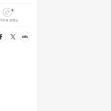
0
가취재 원해요