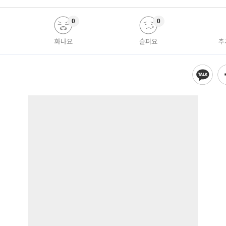
0
0
화나요
슬퍼요
추