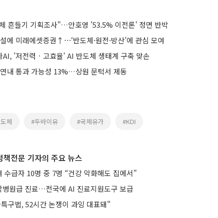
 흔들기 기획조사"…안호영 '53.5% 이전론' 정면 반박
설에 미래에셋증권↑⋯‘반도체·원전·방산’에 관심 모여
I, '저전력ㆍ고효율' AI 반도체 생태계 구축 맞손
 연내 통과 가능성 13%…상원 문턱서 제동
반도체
#두바이유
#국제유가
#KDI
정책전문 기자의 주요 뉴스
수급자 10명 중 7명 “건강 악화해도 집에서”
병원급 진료…전국에 AI 진료지원도구 보급
특구법, 52시간 논쟁이 과잉 대표돼"