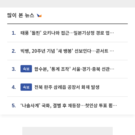
많이 본 뉴스
태풍 '돌핀' 오키나와 접근…일본기상청 경로 업데이트
1.
빅뱅, 20주년 기념 '새 뱅봉' 선보인다⋯콘서트 앞두고 팝업 개최
2.
합수본, '통계 조작' 서울·경기·충북 선관위 등 추가 압수수색
속보
3.
전북 완주 삼례읍 공장서 화재 발생
속보
4.
‘나솔사계’ 국화, 결별 후 재등장⋯첫인상 투표 휩쓸고 ‘인기녀’ 등극
5.