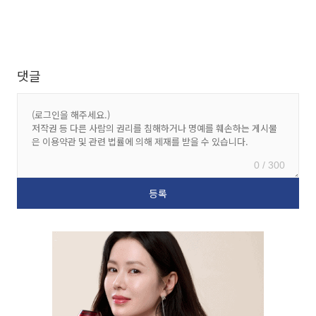
댓글
0 / 300