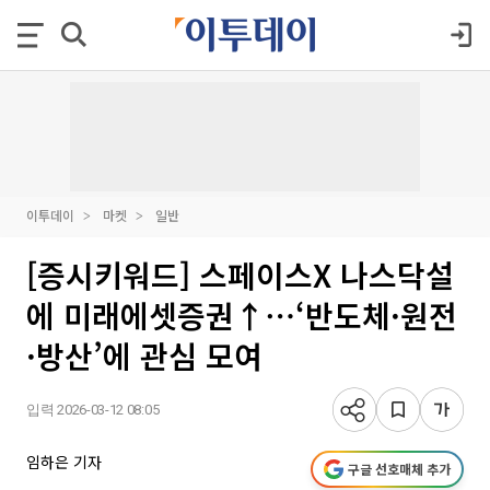
이투데이
마켓
일반
[증시키워드] 스페이스X 나스닥설
에 미래에셋증권↑⋯‘반도체·원전
·방산’에 관심 모여
입력 2026-03-12 08:05
임하은 기자
구글 선호매체 추가