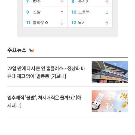
주요뉴스
22일 만에 다시 문 연 홈플러스…정상화 바
쁜데 재고 없어 ‘발동동’[가보니]
입추매직 '불발', 처서매직은 올까요? [해
시태그]