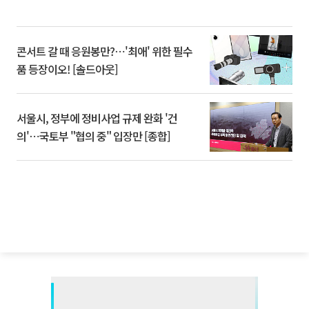
콘서트 갈 때 응원봉만?⋯'최애' 위한 필수
품 등장이오! [솔드아웃]
서울시, 정부에 정비사업 규제 완화 '건
의'⋯국토부 "협의 중" 입장만 [종합]