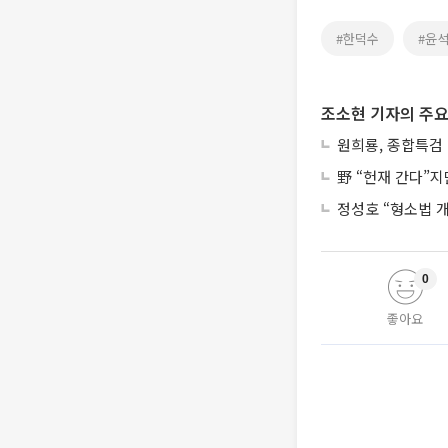
#한덕수
#윤
조소현 기자의 주요
원희룡, 종합특검 
野 “헌재 간다”
정성호 “형소법 
0
좋아요