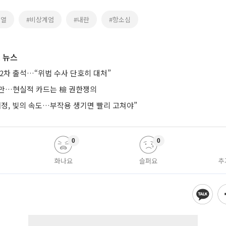
석열
#비상계엄
#내란
#항소심
 뉴스
2차 출석…“위법 수사 단호히 대처”
지만…현실적 카드는 檢 권한쟁의
개정, 빛의 속도…부작용 생기면 빨리 고쳐야”
0
0
화나요
슬퍼요
추