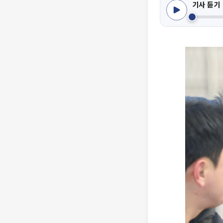
기사 듣기