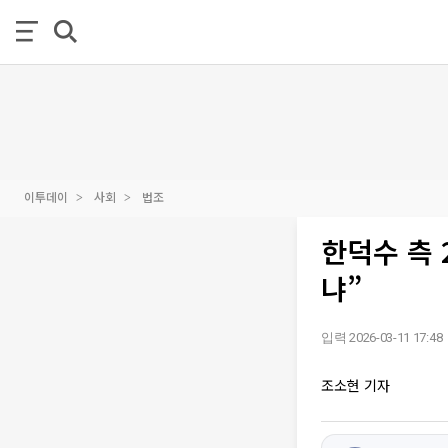
이투데이
사회
법조
한덕수 측 
냐”
입력 2026-03-11 17:48
조소현 기자