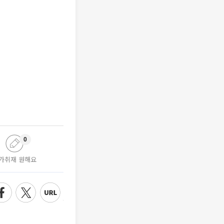
0
가취재 원해요