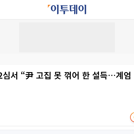
2심서 “尹 고집 못 꺾어 한 설득…계엄