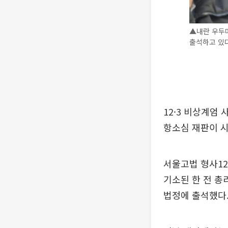
▲내란 우두머
출석하고 있다
12·3 비상계엄
항소심 재판이 
서울고법 형사12
기소된 한 전 총
법정에 출석했다