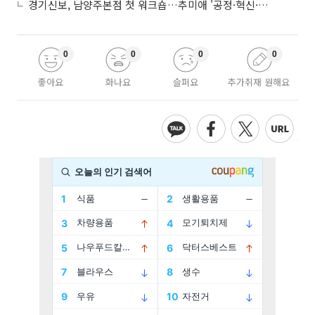
경기신보, 남양주본점 첫 워크숍…추미애 '공정·혁신·포용' 전면 반영
0
0
0
0
좋아요
화나요
슬퍼요
추가취재 원해요