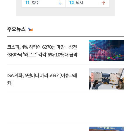
주요뉴스
코스피, 4% 하락에 6270선 마감…삼전
·SK하닉 '와르르' 각각 6%·10%대 급락
ISA 계좌, 5년마다 깨라고요? [이슈크래
커]