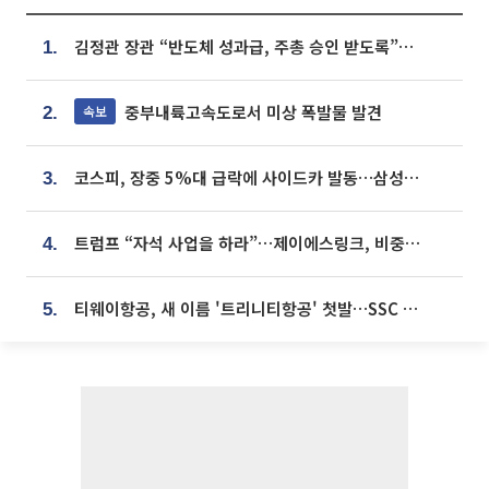
김정관 장관 “반도체 성과급, 주총 승인 받도록”…상법·자본시장법 개정 시사
1.
중부내륙고속도로서 미상 폭발물 발견
속보
2.
코스피, 장중 5%대 급락에 사이드카 발동…삼성·SK 동반 폭락
3.
트럼프 “자석 사업을 하라”…제이에스링크, 비중국 영구자석 공급망 구축 속도
4.
티웨이항공, 새 이름 '트리니티항공' 첫발…SSC 전략 본격화
5.