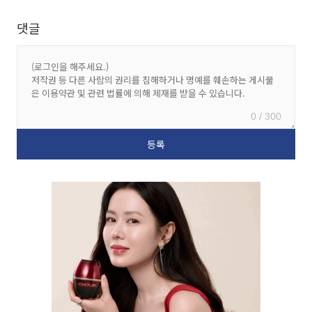
댓글
0 / 300