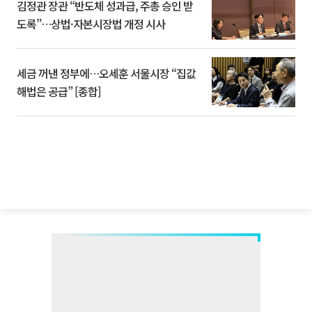
김정관 장관 “반도체 성과급, 주총 승인 받
도록”…상법·자본시장법 개정 시사
세금 꺼낸 정부에…오세훈 서울시장 “집값
해법은 공급” [종합]