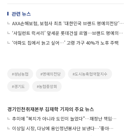
관련 뉴스
AXA손해보험, 보험사 최초 ‘대한민국 브랜드 명예의전당’ 4년 연속 1위
‘사일런트 럭셔리’ 앞세운 롯데건설 르엘⋯브랜드 명예의전당 2년 연속
‘아파도 집에서 늙고 싶어…’ 고령 가구 40%가 노후 주택
#성남농협
#명예의전당
#도시농축협역할지수
#경기도
#농협중앙회
경기인천취재본부 김재학 기자의 주요 뉴스
추미애 "복지가 아니라 도민이 늘었다"…재정난 책임론 정면돌파
이상일 시장, 다낭에 용인청년봉사단 보낸다…'좋아용 거리' 만든다