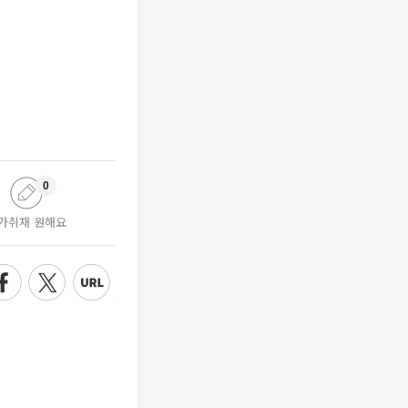
0
가취재 원해요