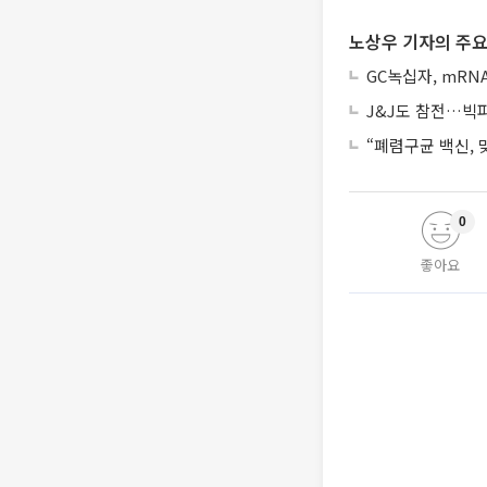
노상우 기자의 주요
GC녹십자, mRN
J&J도 참전…빅파마
“폐렴구균 백신,
0
좋아요