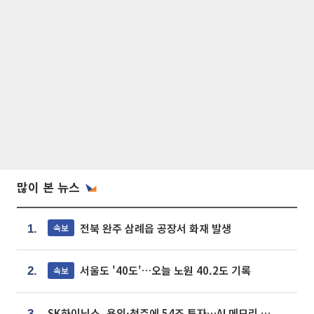
많이 본 뉴스
전북 완주 삼례읍 공장서 화재 발생
속보
1.
서울도 '40도'…오늘 노원 40.2도 기록
속보
2.
SK하이닉스, 용인·청주에 54조 투자…AI 메모리 생산기지 키운다
3.