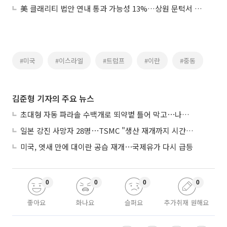
美 클래리티 법안 연내 통과 가능성 13%…상원 문턱서 제동
#미국
#이스라엘
#트럼프
#이란
#중동
김준형 기자의 주요 뉴스
초대형 자동 파라솔 수백개로 뙤약볕 틀어 막고⋯나라별 폭염 생존법
일본 강진 사망자 28명⋯TSMC "생산 재개까지 시간 필요해"
미국, 엿새 만에 대이란 공습 재개⋯국제유가 다시 급등
0
0
0
0
좋아요
화나요
슬퍼요
추가취재 원해요