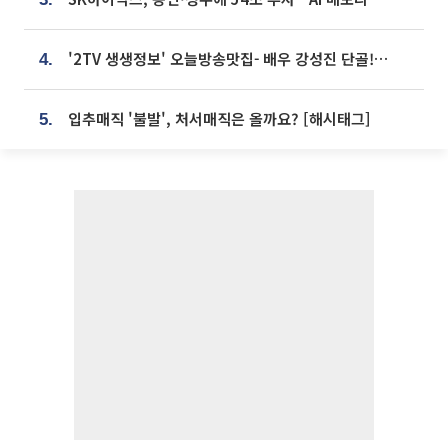
'2TV 생생정보' 오늘방송맛집- 배우 강성진 단골! 쌀국수ㆍ푸팟퐁 커리 맛집 '블○○○'
4.
입추매직 '불발', 처서매직은 올까요? [해시태그]
5.