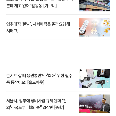
쁜데 재고 없어 ‘발동동’[가보니]
입추매직 '불발', 처서매직은 올까요? [해
시태그]
콘서트 갈 때 응원봉만?⋯'최애' 위한 필수
품 등장이오! [솔드아웃]
서울시, 정부에 정비사업 규제 완화 '건
의'⋯국토부 "협의 중" 입장만 [종합]