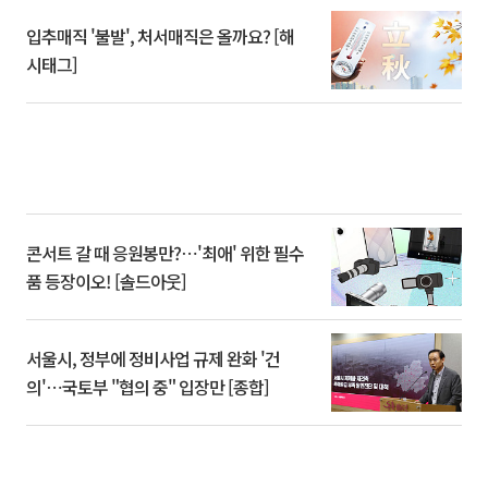
입추매직 '불발', 처서매직은 올까요? [해
시태그]
콘서트 갈 때 응원봉만?⋯'최애' 위한 필수
품 등장이오! [솔드아웃]
서울시, 정부에 정비사업 규제 완화 '건
의'⋯국토부 "협의 중" 입장만 [종합]