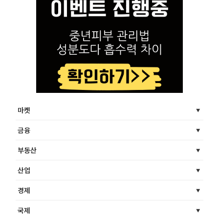
마켓
금융
부동산
산업
경제
국제