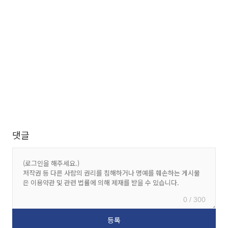
댓글
0 / 300