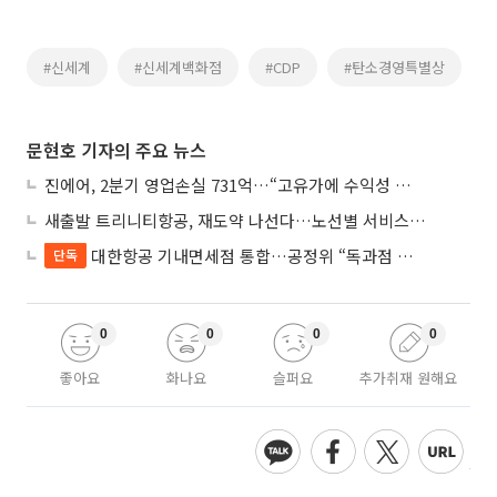
#신세계
#신세계백화점
#CDP
#탄소경영특별상
문현호 기자의 주요 뉴스
진에어, 2분기 영업손실 731억…“고유가에 수익성 악화”
새출발 트리니티항공, 재도약 나선다…노선별 서비스 차별화
대한항공 기내면세점 통합…공정위 “독과점 여부 따진다”
단독
0
0
0
0
좋아요
화나요
슬퍼요
추가취재 원해요