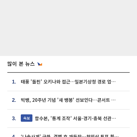
많이 본 뉴스
태풍 '돌핀' 오키나와 접근…일본기상청 경로 업데이트
1.
빅뱅, 20주년 기념 '새 뱅봉' 선보인다⋯콘서트 앞두고 팝업 개최
2.
합수본, '통계 조작' 서울·경기·충북 선관위 등 추가 압수수색
속보
3.
‘나솔사계’ 국화, 결별 후 재등장⋯첫인상 투표 휩쓸고 ‘인기녀’ 등극
4.