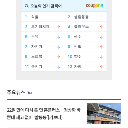
주요뉴스
22일 만에 다시 문 연 홈플러스…정상화 바
쁜데 재고 없어 ‘발동동’[가보니]