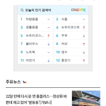
주요뉴스
22일 만에 다시 문 연 홈플러스…정상화 바
쁜데 재고 없어 ‘발동동’[가보니]