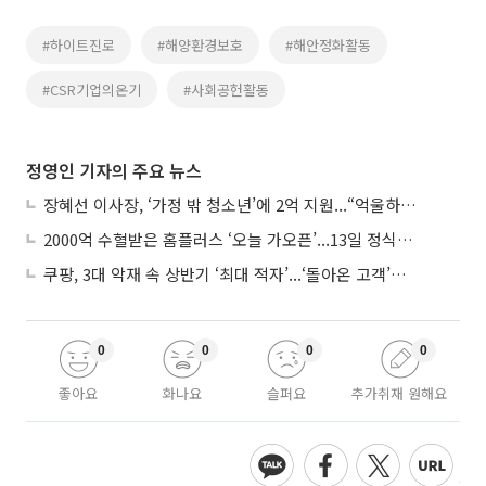
#하이트진로
#해양환경보호
#해안정화활동
#CSR기업의온기
#사회공헌활동
정영인 기자의 주요 뉴스
장혜선 이사장, ‘가정 밖 청소년’에 2억 지원...“억울하고 아파도 단단해지길”
2000억 수혈받은 홈플러스 ‘오늘 가오픈’...13일 정식 개장 시험대
쿠팡, 3대 악재 속 상반기 ‘최대 적자’...‘돌아온 고객’에 수익성 반등 주목
0
0
0
0
좋아요
화나요
슬퍼요
추가취재 원해요