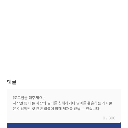
댓글
0 / 300