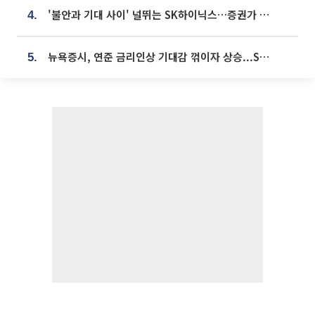
'불안과 기대 사이' 널뛰는 SK하이닉스…증권가 "HBM4·LTA 기반 펀터멘털 견고"
4.
뉴욕증시, 연준 금리인상 기대감 꺾이자 상승...S&P500 사상 최고치 [종합]
5.