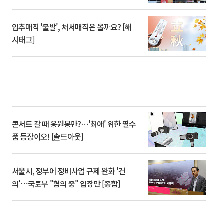
입추매직 '불발', 처서매직은 올까요? [해
시태그]
콘서트 갈 때 응원봉만?⋯'최애' 위한 필수
품 등장이오! [솔드아웃]
서울시, 정부에 정비사업 규제 완화 '건
의'⋯국토부 "협의 중" 입장만 [종합]