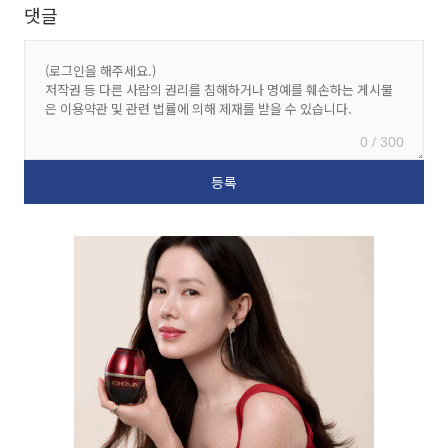
댓글
0 / 300