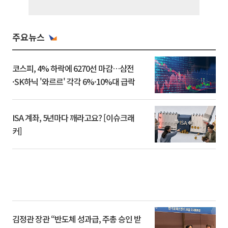
주요뉴스
코스피, 4% 하락에 6270선 마감…삼전
·SK하닉 '와르르' 각각 6%·10%대 급락
ISA 계좌, 5년마다 깨라고요? [이슈크래
커]
김정관 장관 “반도체 성과급, 주총 승인 받