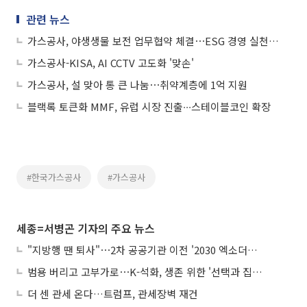
관련 뉴스
가스공사, 야생생물 보전 업무협약 체결⋯ESG 경영 실천 박차
가스공사-KISA, AI CCTV 고도화 '맞손'
가스공사, 설 맞아 통 큰 나눔⋯취약계층에 1억 지원
블랙록 토큰화 MMF, 유럽 시장 진출∙∙∙스테이블코인 확장
#한국가스공사
#가스공사
세종=서병곤 기자의 주요 뉴스
"지방행 땐 퇴사"⋯2차 공공기관 이전 '2030 엑소더스' 뇌관
범용 버리고 고부가로⋯K-석화, 생존 위한 '선택과 집중'
더 센 관세 온다…트럼프, 관세장벽 재건