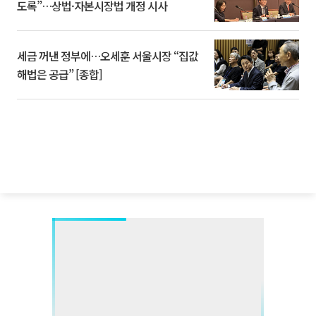
도록”…상법·자본시장법 개정 시사
세금 꺼낸 정부에…오세훈 서울시장 “집값
해법은 공급” [종합]