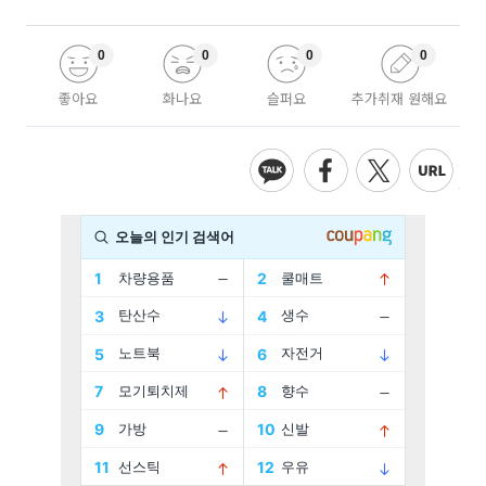
0
0
0
0
좋아요
화나요
슬퍼요
추가취재 원해요