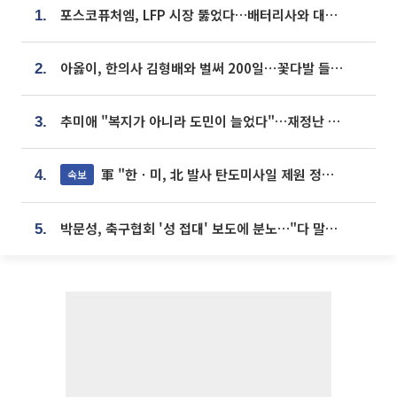
포스코퓨처엠, LFP 시장 뚫었다…배터리사와 대규모 장기 공급 합의
1.
아옳이, 한의사 김형배와 벌써 200일⋯꽃다발 들고 "프러포즈 아냐"
2.
추미애 "복지가 아니라 도민이 늘었다"…재정난 책임론 정면돌파
3.
軍 "한ㆍ미, 北 발사 탄도미사일 제원 정밀분석 중"
속보
4.
박문성, 축구협회 '성 접대' 보도에 분노…"다 말아먹으려고 작정했나"
5.