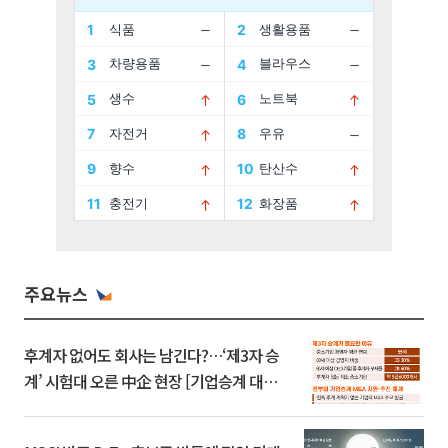
주요뉴스
후계자 없어도 회사는 남긴다?…‘제3자 승
계’ 시험대 오른 中企 현장 [기업승계 대전
환]