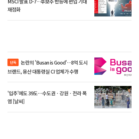
MSCI 발표 D-7…후보주 반등에 편입 기대
재점화
논란의 'Busan is Good'…8억 도시
단독
브랜드, 용산 대통령실 CI 업체가 수행
'입추'에도 39도⋯수도권ㆍ강원ㆍ전라 폭
염 [날씨]