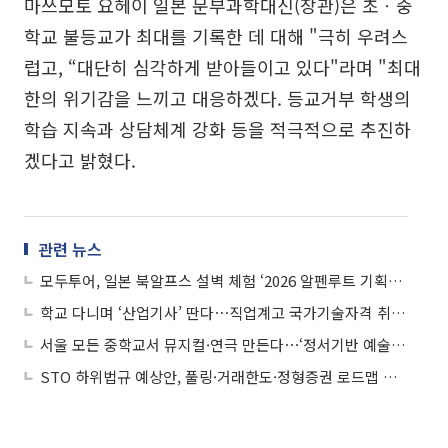
마쓰모토 요헤이 일본 문부과학대신(장관)은 초ㆍ중
학교 불등교가 최대를 기록한 데 대해 "극히 우려스
럽고, “대단히 심각하게 받아들이고 있다"라며 "최대
한의 위기감을 느끼고 대응하겠다. 등교거부 학생의
학습 지속과 상담체계 강화 등을 적극적으로 추진하
겠다고 밝혔다.
관련 뉴스
모두투어, 일본 북알프스 설벽 체험 ‘2026 알펜루트 기획전’ 선봬
학교 다니며 ‘산업기사’ 딴다⋯직업계고 국가기술자격 취득 확대
서울 모든 중학교서 뮤지컬·연극 만든다⋯‘정서기반 예술교육’ 도입
STO 하위법규 예상안, 풀링·거래한도·정형증권 로드맵 제시