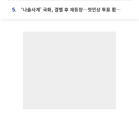
‘나솔사계’ 국화, 결별 후 재등장⋯첫인상 투표 휩쓸고 ‘인기녀’ 등극
5.