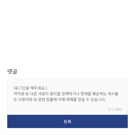
댓글
0 / 300