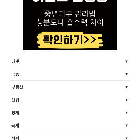
마켓
금융
부동산
산업
경제
국제
정치