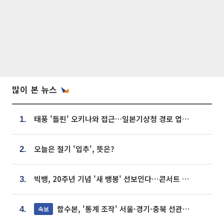
많이 본 뉴스
태풍 '돌핀' 오키나와 접근…일본기상청 경로 업데이트
1.
오늘은 절기 '입추', 뜻은?
2.
빅뱅, 20주년 기념 '새 뱅봉' 선보인다⋯콘서트 앞두고 팝업 개최
3.
합수본, '통계 조작' 서울·경기·충북 선관위 등 추가 압수수색
속보
4.