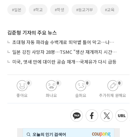
#일본
#학교
#학생
#등교거부
#교육
김준형 기자의 주요 뉴스
초대형 자동 파라솔 수백개로 뙤약볕 틀어 막고⋯나라별 폭염 생존법
일본 강진 사망자 28명⋯TSMC "생산 재개까지 시간 필요해"
미국, 엿새 만에 대이란 공습 재개⋯국제유가 다시 급등
0
0
0
0
좋아요
화나요
슬퍼요
추가취재 원해요