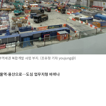
역세권 복합개발 사업 부지. (조유정 기자 youjung@)
서울역·용산으로⋯도심 업무지형 바뀌나