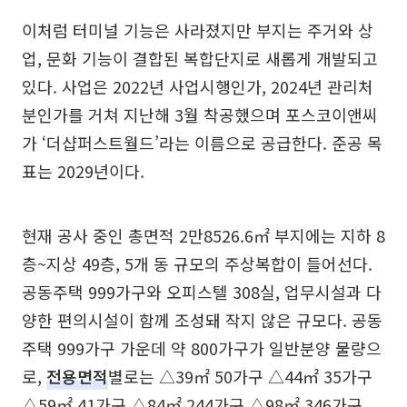
이처럼 터미널 기능은 사라졌지만 부지는 주거와 상
업, 문화 기능이 결합된 복합단지로 새롭게 개발되고
있다. 사업은 2022년 사업시행인가, 2024년 관리처
분인가를 거쳐 지난해 3월 착공했으며 포스코이앤씨
가 ‘더샵퍼스트월드’라는 이름으로 공급한다. 준공 목
표는 2029년이다.
현재 공사 중인 총면적 2만8526.6㎡ 부지에는 지하 8
층~지상 49층, 5개 동 규모의 주상복합이 들어선다.
공동주택 999가구와 오피스텔 308실, 업무시설과 다
양한 편의시설이 함께 조성돼 작지 않은 규모다. 공동
주택 999가구 가운데 약 800가구가 일반분양 물량으
로,
전용면적
별로는 △39㎡ 50가구 △44㎡ 35가구
△59㎡ 41가구 △84㎡ 244가구 △98㎡ 346가구