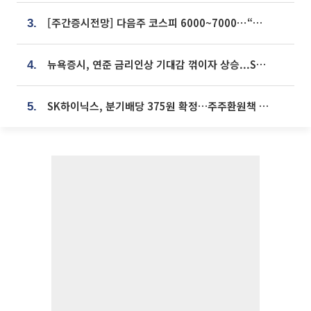
[주간증시전망] 다음주 코스피 6000~7000⋯“外人 수급은 정책이 변수”
3.
뉴욕증시, 연준 금리인상 기대감 꺾이자 상승...S&P500 사상 최고치 [종합]
4.
SK하이닉스, 분기배당 375원 확정…주주환원책 9월로 앞당겨 발표
5.