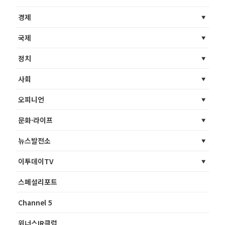
경제
국제
정치
사회
오피니언
문화·라이프
뉴스발전소
이투데이TV
스페셜리포트
Channel 5
위너스IR클럽