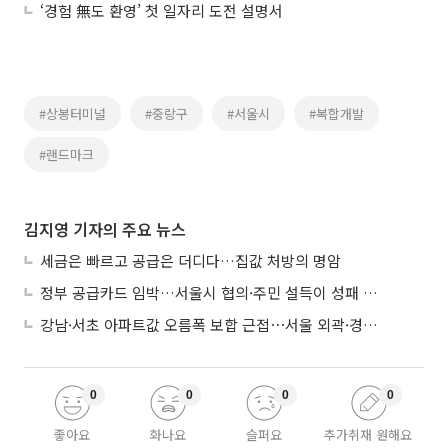
‘경험 無도 환영’ 첫 일자리 도전 설명서
#상봉터미널
#중랑구
#서울시
#복합개발
#랜드마크
김지영 기자의 주요 뉴스
세금은 빠르고 공급은 더디다…집값 처방의 명암
정부 공급카드 임박…서울시 협의·주민 설득이 성패 가른다
강남·서초 아파트값 오름폭 보합 근접⋯서울 외곽·경기 남부 중심 매수세
0
0
0
0
좋아요
화나요
슬퍼요
추가취재 원해요