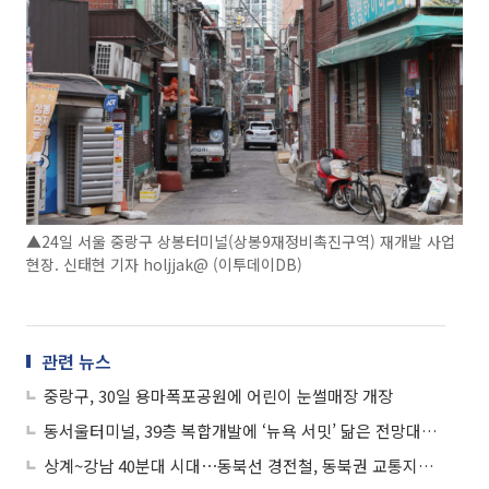
▲24일 서울 중랑구 상봉터미널(상봉9재정비촉진구역) 재개발 사업
현장. 신태현 기자 holjjak@ (이투데이DB)
관련 뉴스
중랑구, 30일 용마폭포공원에 어린이 눈썰매장 개장
동서울터미널, 39층 복합개발에 ‘뉴욕 서밋’ 닮은 전망대까지 환골탈태
상계~강남 40분대 시대⋯동북선 경전철, 동북권 교통지도 바꾼다