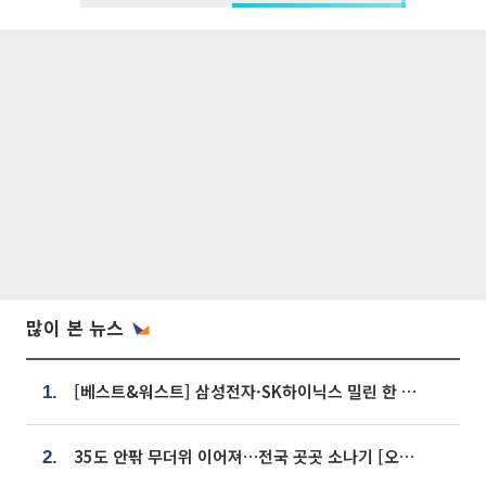
많이 본 뉴스
[베스트&워스트] 삼성전자·SK하이닉스 밀린 한 주…상상인증권은 85% 급등
1.
35도 안팎 무더위 이어져…전국 곳곳 소나기 [오늘 날씨]
2.