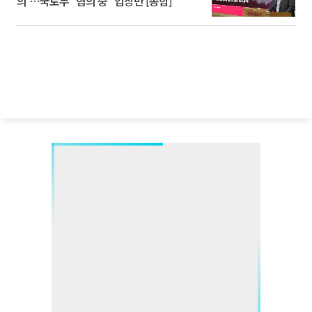
의'⋯국토부 "협의 중" 입장만 [종합]