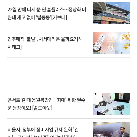
22일 만에 다시 문 연 홈플러스…정상화 바
쁜데 재고 없어 ‘발동동’[가보니]
입추매직 '불발', 처서매직은 올까요? [해
시태그]
콘서트 갈 때 응원봉만?⋯'최애' 위한 필수
품 등장이오! [솔드아웃]
서울시, 정부에 정비사업 규제 완화 '건