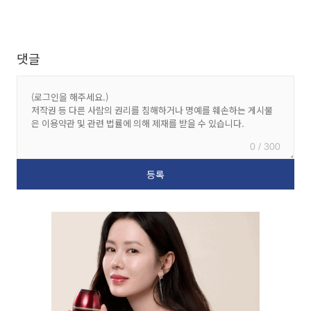
댓글
0 / 300