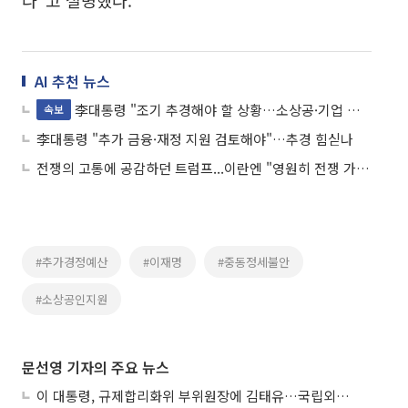
AI 추천 뉴스
李대통령 "조기 추경해야 할 상황…소상공·기업 지원에 추가 재정 필요"
속보
李대통령 "추가 금융·재정 지원 검토해야"…추경 힘싣나
전쟁의 고통에 공감하던 트럼프...이란엔 "영원히 전쟁 가능"
#추가경정예산
#이재명
#중동정세불안
#소상공인지원
문선영 기자의 주요 뉴스
이 대통령, 규제합리화위 부위원장에 김태유…국립외교원장 김흥규