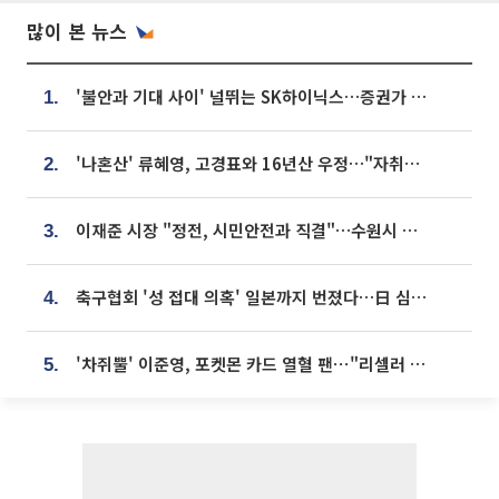
많이 본 뉴스
'불안과 기대 사이' 널뛰는 SK하이닉스…증권가 "HBM4·LTA 기반 펀터멘털 견고"
1.
'나혼산' 류혜영, 고경표와 16년산 우정…"자취방서 부모님과 마주쳐"
2.
이재준 시장 "정전, 시민안전과 직결"…수원시 비상대응체계 가동
3.
축구협회 '성 접대 의혹' 일본까지 번졌다…日 심판 실명 공개
4.
'차쥐뿔' 이준영, 포켓몬 카드 열혈 팬⋯"리셀러 처단할 것"
5.