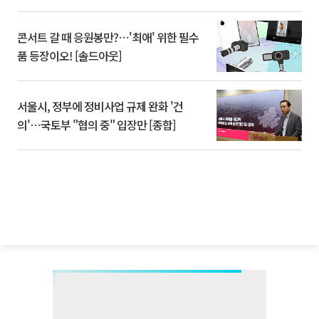
콘서트 갈 때 응원봉만?⋯'최애' 위한 필수
품 등장이오! [솔드아웃]
서울시, 정부에 정비사업 규제 완화 '건
의'⋯국토부 "협의 중" 입장만 [종합]