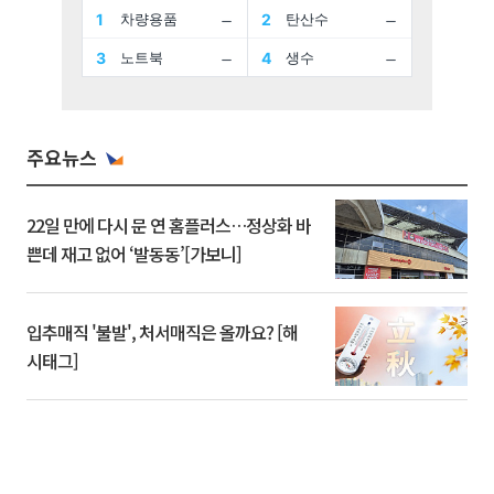
주요뉴스
22일 만에 다시 문 연 홈플러스…정상화 바
쁜데 재고 없어 ‘발동동’[가보니]
입추매직 '불발', 처서매직은 올까요? [해
시태그]