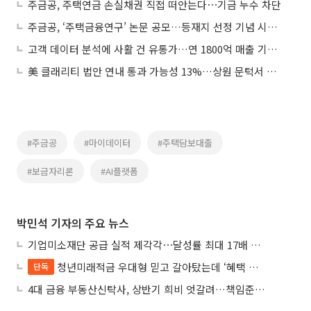
주금공, 주택연금 손실채권 직접 떠안는다⋯기금 누수 차단
주금공, ‘주택금융연구’ 논문 공모…등재지 선정 기념 시상 신설
고객 데이터 분석에 사활 건 유통가…연 1800억 매출 기업, 마이데이터 적용에 ‘초긴장’
美 클래리티 법안 연내 통과 가능성 13%…상원 문턱서 제동
#주금공
#마이데이터
#주택담보대출
#보금자리론
#AI플랫폼
박민석 기자의 주요 뉴스
기업미소재단 공급 실적 제각각⋯달성률 최대 17배 차이
청년미래적금 우대형 믿고 갈아탔는데 ‘혜택 반토막’…심사 오류에 가입자 혼선
단독
4대 금융 부동산신탁사, 상반기 희비 엇갈려…책임준공 손실 반영 시점이 갈랐다