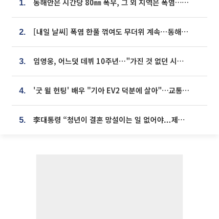
동해안은 시간당 80㎜ 폭우, 그 외 지역은 폭염…‘극과 극 날씨’
1.
[내일 날씨] 폭염 한풀 꺾여도 무더위 계속⋯동해안 이틀 연속 비
2.
임영웅, 어느덧 데뷔 10주년⋯"가진 것 없던 시절, 내 앞엔 20명의 팬뿐"
3.
'굿 윌 헌팅' 배우 "기아 EV2 덕분에 살아"…교통사고 후 안전성 극찬
4.
李대통령 “청년이 결혼 망설이는 일 없어야...제도상 불이익 조사”
5.