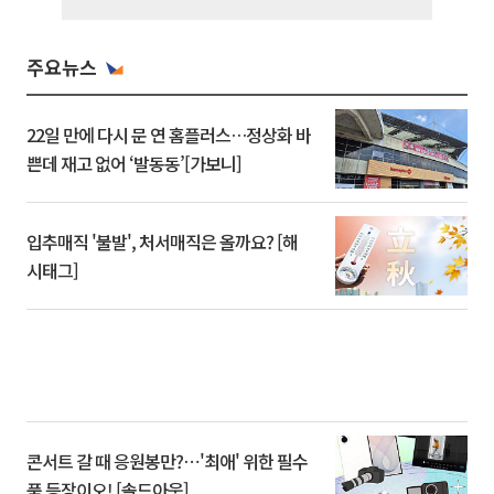
주요뉴스
22일 만에 다시 문 연 홈플러스…정상화 바
쁜데 재고 없어 ‘발동동’[가보니]
입추매직 '불발', 처서매직은 올까요? [해
시태그]
콘서트 갈 때 응원봉만?⋯'최애' 위한 필수
품 등장이오! [솔드아웃]