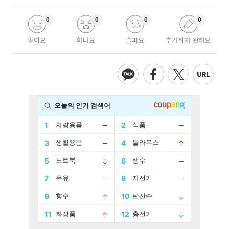
0
0
0
0
좋아요
화나요
슬퍼요
추가취재 원해요