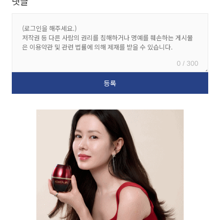
댓글
0 / 300