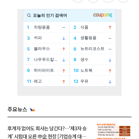
주요뉴스
후계자 없어도 회사는 남긴다?…‘제3자 승
계’ 시험대 오른 中企 현장 [기업승계 대전