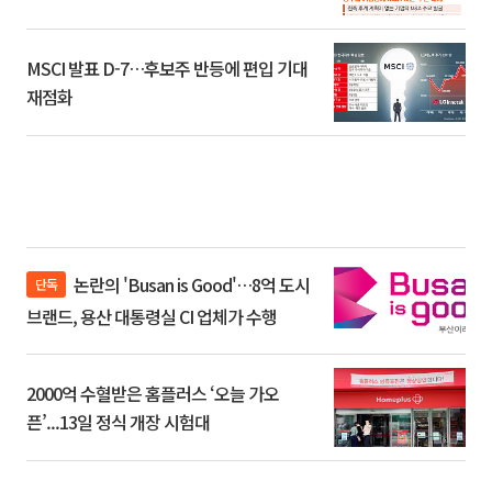
환]
MSCI 발표 D-7…후보주 반등에 편입 기대
재점화
논란의 'Busan is Good'…8억 도시
단독
브랜드, 용산 대통령실 CI 업체가 수행
2000억 수혈받은 홈플러스 ‘오늘 가오
픈’...13일 정식 개장 시험대