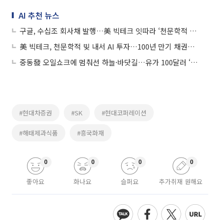
AI 추천 뉴스
구글, 수십조 회사채 발행…美 빅테크 잇따라 ‘천문학적 빚투’
美 빅테크, 천문학적 빚 내서 AI 투자…100년 만기 채권까지 등장
중동發 오일쇼크에 멈춰선 하늘·바닷길…유가 100달러 ‘경고’
#현대차증권
#SK
#현대코퍼레이션
#해태제과식품
#흥국화재
0
0
0
0
좋아요
화나요
슬퍼요
추가취재 원해요