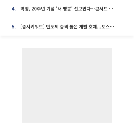
빅뱅, 20주년 기념 '새 뱅봉' 선보인다⋯콘서트 앞두고 팝업 개최
4.
[증시키워드] 반도체 충격 뚫은 개별 호재...포스코퓨처엠·에코프로·한화솔루션 '눈길'
5.