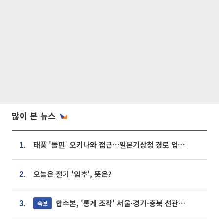
많이 본 뉴스
태풍 '돌핀' 오키나와 접근…일본기상청 경로 업데이트
1.
오늘은 절기 '입추', 뜻은?
2.
합수본, '통계 조작' 서울·경기·충북 선관위 등 추가 압수수색
속보
3.