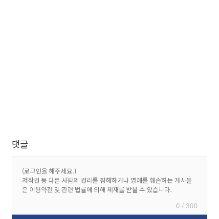
댓글
0 / 300