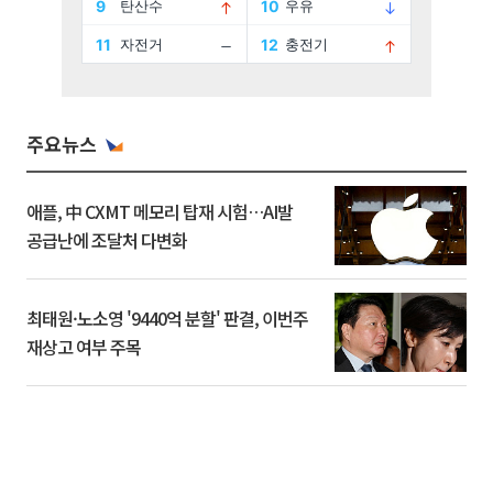
주요뉴스
애플, 中 CXMT 메모리 탑재 시험…AI발
공급난에 조달처 다변화
최태원·노소영 '9440억 분할' 판결, 이번주
재상고 여부 주목