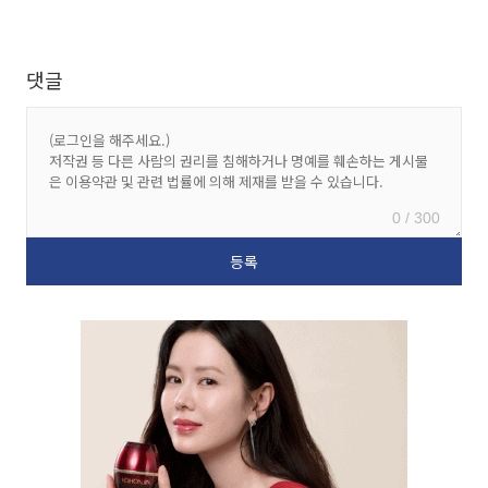
댓글
0 / 300