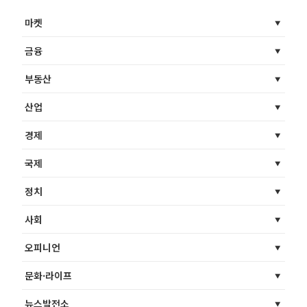
마켓
금융
부동산
산업
경제
국제
정치
사회
오피니언
문화·라이프
뉴스발전소