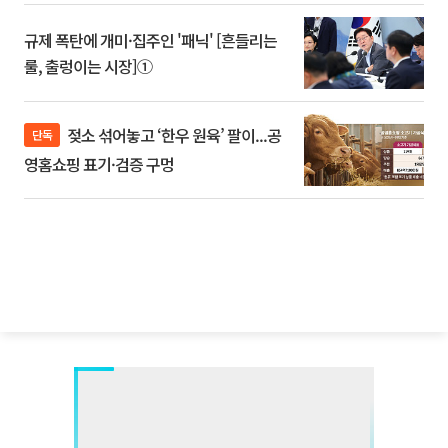
규제 폭탄에 개미·집주인 '패닉' [흔들리는
룰, 출렁이는 시장]①
젖소 섞어놓고 ‘한우 원육’ 팔이...공
단독
영홈쇼핑 표기·검증 구멍