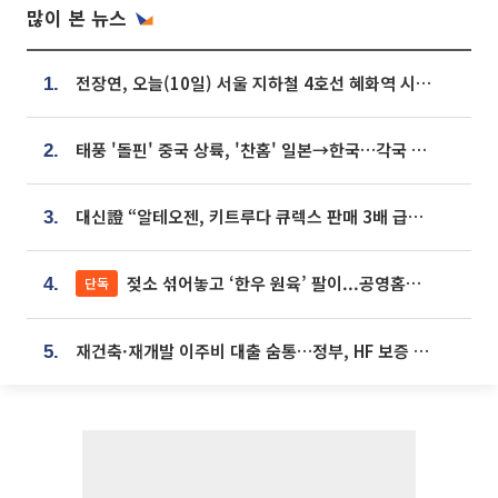
많이 본 뉴스
전장연, 오늘(10일) 서울 지하철 4호선 혜화역 시위…1호선 용산역 무정차
1.
태풍 '돌핀' 중국 상륙, '찬홈' 일본→한국…각국 기상청 예상 경로는?
2.
대신證 “알테오젠, 키트루다 큐렉스 판매 3배 급증…목표가 41만원 상향”
3.
젖소 섞어놓고 ‘한우 원육’ 팔이...공영홈쇼핑 표기·검증 구멍
단독
4.
재건축·재개발 이주비 대출 숨통…정부, HF 보증 신설 추진
5.