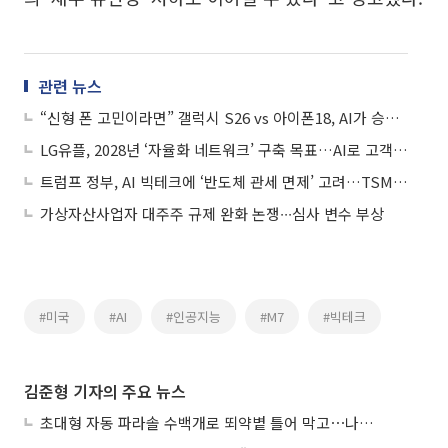
관련 뉴스
“신형 폰 고민이라면” 갤럭시 S26 vs 아이폰18, AI가 승부수
LG유플, 2028년 ‘자율화 네트워크’ 구축 목표…AI로 고객 체감 품질 확 올린다
트럼프 정부, AI 빅테크에 ‘반도체 관세 면제’ 고려…TSMC 고객사 혜택
가상자산사업자 대주주 규제 완화 논쟁∙∙∙심사 변수 부상
#미국
#AI
#인공지능
#M7
#빅테크
김준형 기자의 주요 뉴스
초대형 자동 파라솔 수백개로 뙤약볕 틀어 막고⋯나라별 폭염 생존법