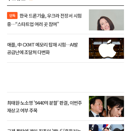
한국 드론기술, 우크라 전장서 시험
단독
중…“스타트업 여러 곳 참여”
애플, 中 CXMT 메모리 탑재 시험…AI발
공급난에 조달처 다변화
최태원·노소영 '9440억 분할' 판결, 이번주
재상고 여부 주목