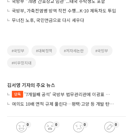
국방부 "78명 간호장교 임관"...태국 수탁생도 포함
국방부, 가축전염병 방역 작전 수행...K-10 제독차도 투입
무너진 노후, 국민연금으로 다시 세우다
#국방부
#대북정책
#저자세논란
#국방부
#비무장지대
김서영 기자의 주요 뉴스
'7개월째 공석' 국방부 법무관리관에 이광표 변호사 내정
단독
여의도 10배 면적 규제 풀린다…평택·고양 등 개발 탄력 기대
0
0
0
0