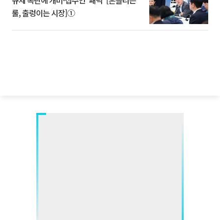
규제 폭탄에 개미·집주인 '패닉' [흔들리는
룰, 출렁이는 시장]①