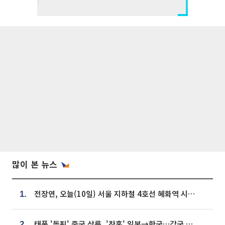
많이 본 뉴스
전장연, 오늘(10일) 서울 지하철 4호선 혜화역 시위…1호선 용산역 무정차
1.
태풍 '돌핀' 중국 상륙, '찬홈' 일본→한국…각국 기상청 예상 경로는?
2.