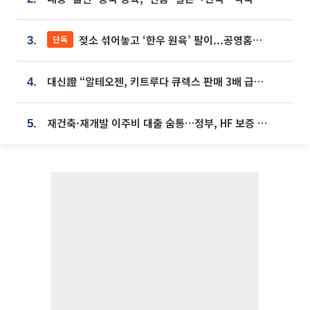
젖소 섞어놓고 ‘한우 원육’ 팔이...공영홈쇼핑 표기·검증 구멍
단독
3.
대신證 “알테오젠, 키트루다 큐렉스 판매 3배 급증…목표가 41만원 상향”
4.
재건축·재개발 이주비 대출 숨통…정부, HF 보증 신설 추진
5.