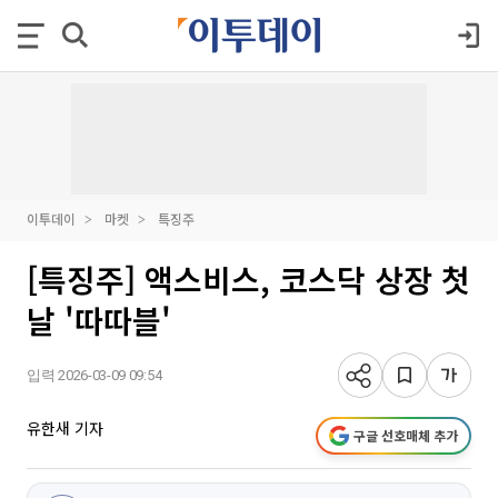
이투데이
마켓
특징주
[특징주] 액스비스, 코스닥 상장 첫
날 '따따블'
입력 2026-03-09 09:54
유한새 기자
구글 선호매체 추가