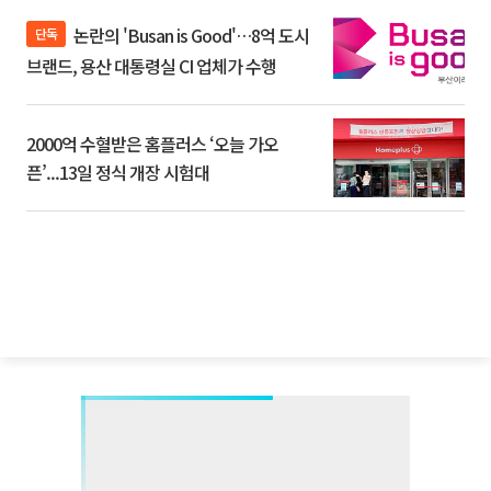
논란의 'Busan is Good'…8억 도시
단독
브랜드, 용산 대통령실 CI 업체가 수행
2000억 수혈받은 홈플러스 ‘오늘 가오
픈’...13일 정식 개장 시험대