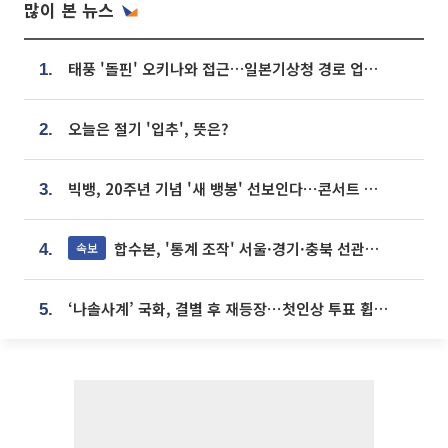
많이 본 뉴스
태풍 '돌핀' 오키나와 접근…일본기상청 경로 업데이트
1.
오늘은 절기 '입추', 뜻은?
2.
빅뱅, 20주년 기념 '새 뱅봉' 선보인다⋯콘서트 앞두고 팝업 개최
3.
합수본, '통계 조작' 서울·경기·충북 선관위 등 추가 압수수색
속보
4.
‘나솔사계’ 국화, 결별 후 재등장⋯첫인상 투표 휩쓸고 ‘인기녀’ 등극
5.