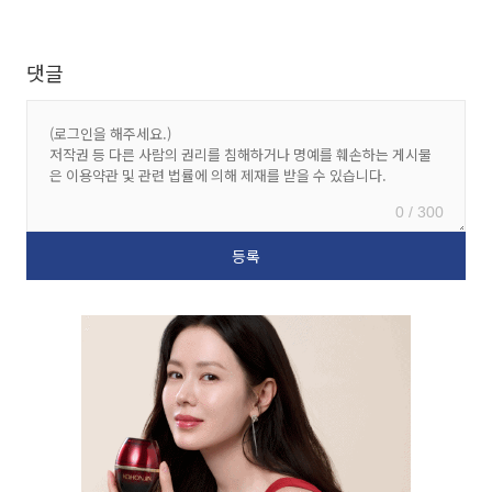
댓글
0 / 300