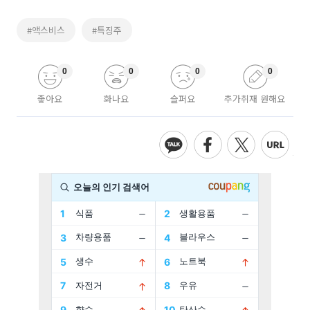
#액스비스
#특징주
0
0
0
0
좋아요
화나요
슬퍼요
추가취재 원해요