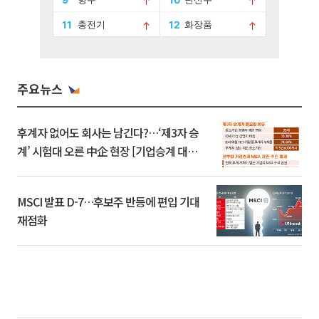
주요뉴스
후계자 없어도 회사는 남긴다?…‘제3자 승
계’ 시험대 오른 中企 현장 [기업승계 대전
환]
MSCI 발표 D-7…후보주 반등에 편입 기대
재점화