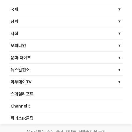
국제
정치
사회
오피니언
문화·라이프
뉴스발전소
이투데이TV
스페셜리포트
Channel 5
위너스IR클럽
무단전재 및 수집, 복사, 재배포, AI학습 이용 금지