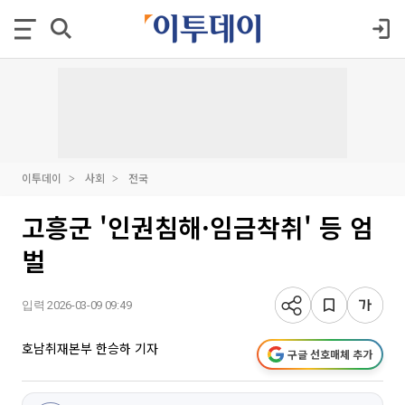
이투데이
사회
전국
고흥군 '인권침해·임금착취' 등 엄
벌
입력 2026-03-09 09:49
호남취재본부 한승하 기자
구글 선호매체 추가