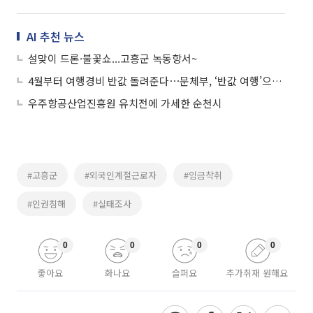
AI 추천 뉴스
설맞이 드론·불꽃쇼...고흥군 녹동항서~
4월부터 여행경비 반값 돌려준다⋯문체부, ‘반값 여행’으로 지역에 활력
우주항공산업진흥원 유치전에 가세한 순천시
#고흥군
#외국인계절근로자
#임금착취
#인권침해
#실태조사
0
0
0
0
좋아요
화나요
슬퍼요
추가취재 원해요