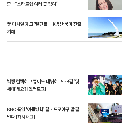
중…“스타트업 여러 곳 참여”
美 미사일 재고 ‘빨간불’…K방산 북미 진출
기대
빅뱅 컴백하고 튜이드 데뷔하고⋯K팝 '몇
세대'세요? [엔터로그]
KBO 폭염 '여름방학' 끝…프로야구 갈 길
멀다 [해시태그]