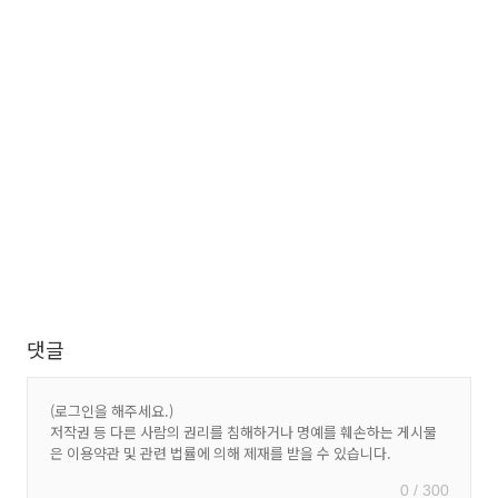
댓글
0 / 300