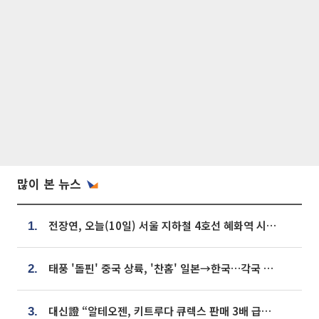
많이 본 뉴스
전장연, 오늘(10일) 서울 지하철 4호선 혜화역 시위…1호선 용산역 무정차
1.
태풍 '돌핀' 중국 상륙, '찬홈' 일본→한국…각국 기상청 예상 경로는?
2.
대신證 “알테오젠, 키트루다 큐렉스 판매 3배 급증…목표가 41만원 상향”
3.