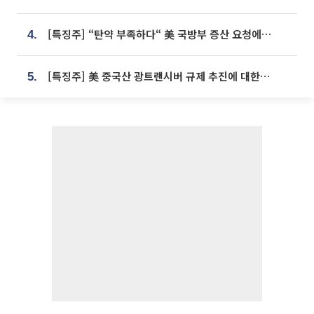
[특징주] “탄약 부족하다“ 美 국방부 증산 요청에⋯국내 방산주 급등세
4.
[특징주] 美 중국산 광트랜시버 규제 추진에 대한광통신 등 광통신株 강세
5.